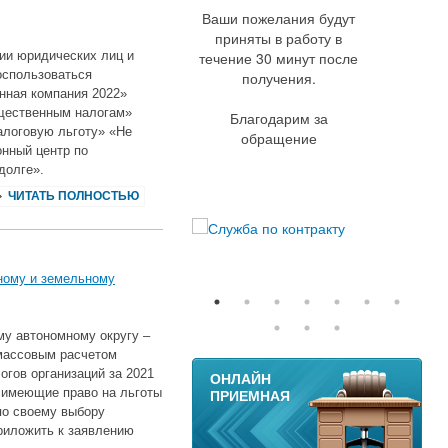
Ваши пожелания будут
приняты в работу в
ии юридических лиц и
течение 30 минут после
оспользоваться
получения.
нная компания 2022»
ущественным налогам»
Благодарим за
алоговую льготу» «Не
обращение
онный центр по
долге».
ЧИТАТЬ ПОЛНОСТЬЮ
тному и земельному
у автономному округу ‒
массовым расчетом
11
огов организаций за 2021
ОНЛАЙН
 имеющие право на льготы
ПРИЕМНАЯ
 по своему выбору
приложить к заявлению