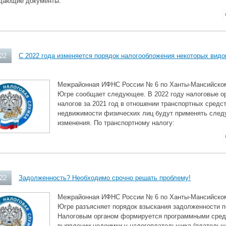
дающие документы.
022
С 2022 года изменяется порядок налогообложения некоторых вид
Межрайонная ИФНС России № 6 по Ханты-Мансийском
Югре сообщает следующее. В 2022 году налоговые о
налогов за 2021 год в отношении транспортных средст
недвижимости физических лиц будут применять сле
изменения. По транспортному налогу:
022
Задолженность? Необходимо срочно решать проблему!
Межрайонная ИФНС России № 6 по Ханты-Мансийском
Югре разъясняет порядок взыскания задолженности 
Налоговым органом формируется программными сред
выявлении недоимки у налогоплательщика (плательщ