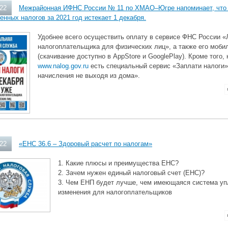
022
Межрайонная ИФНС России № 11 по ХМАО–Югре напоминает, что 
нных налогов за 2021 год истекает 1 декабря.
Удобнее всего осуществить оплату в сервисе ФНС России «
налогоплательщика для физических лиц», а также его моби
(скачивание доступно в AppStore и GooglePlay). Кроме того,
www.nalog.gov.ru
есть специальный сервис «Заплати налоги
начисления не выходя из дома».
022
«ЕНС 36.6 – Здоровый расчет по налогам»
1. Какие плюсы и преимущества ЕНС?
2. Зачем нужен единый налоговый счет (ЕНС)?
3. Чем ЕНП будет лучше, чем имеющаяся система уп
изменения для налогоплательщиков