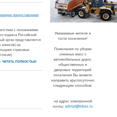
порядке предоставления
ветствии с положениями
Уважаемые жители и
ого кодекса Российской
гости поселения!
вый орган представляется
 взносов) на
Пожелания по уборке
ельщике страховых
снежных масс с
гласие).
автомобильных дорог,
ЧИТАТЬ ПОЛНОСТЬЮ
общественных и
дворовых территорий
поселения Вы можете
направить круглосуточно
следующим способом:
на адрес электронной
почты:
admizl@inbox.ru