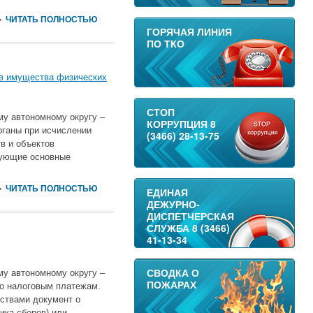
ЧИТАТЬ ПОЛНОСТЬЮ
ГОРЯЧАЯ ЛИНИЯ
ПО ТКО
ов имущества физических
СТОП
у автономному округу ‒
КОРРУПЦИЯ 8
рганы при исчислении
(3466) 28-13-75
в и объектов
дующие основные
ЧИТАТЬ ПОЛНОСТЬЮ
ЕДИНАЯ
ДЕЖУРНО-
ДИСПЕТЧЕРСКАЯ
СЛУЖБА 8 (3466)
41-13-34
СВОДКА О
у автономному округу –
ПОЖАРАХ
по налоговым платежам.
ствами документ о
ика сборов) или