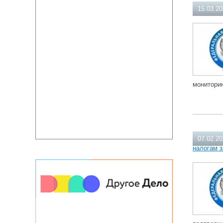
15.03.2
монитори
07.02.2
налогам з