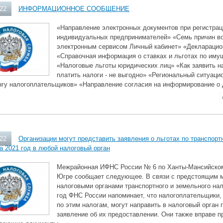
022
ИНФОРМАЦИОННОЕ СООБЩЕНИЕ
«Направление электронных документов при регистрац
индивидуальных предпринимателей» «Семь причин в
электронным сервисом Личный кабинет» «Декларацио
«Справочная информация о ставках и льготах по им
«Налоговые льготы юридических лиц» «Как заявить н
платить налоги - не выгодно» «Региональный ситуаци
нгу налогоплательщиков» «Направление согласия на информирование о 
022
Организации могут представить заявления о льготах по транспор
а 2021 год в любой налоговый орган
Межрайонная ИФНС России № 6 по Ханты-Мансийском
Югре сообщает следующее. В связи с предстоящим 
налоговыми органами транспортного и земельного нал
год ФНС России напоминает, что налогоплательщики,
по этим налогам, могут направить в налоговый орган
заявление об их предоставлении. Они также вправе 