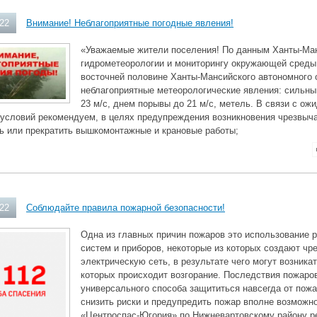
022
Внимание! Неблагоприятные погодные явления!
«Уважаемые жители поселения! По данным Ханты-Ман
гидрометеорологии и мониторингу окружающей среды 
восточней половине Ханты-Мансийского автономного
неблагоприятные метеорологические явления: сильны
23 м/с, днем порывы до 21 м/с, метель. В связи с 
 условий рекомендуем, в целях предупреждения возникновения чрезвыча
ь или прекратить вышкомонтажные и крановые работы;
022
Соблюдайте правила пожарной безопасности!
Одна из главных причин пожаров это использование 
систем и приборов, некоторые из которых создают чр
электрическую сеть, в результате чего могут возника
которых происходит возгорание. Последствия пожаро
универсального способа защититься навсегда от пожа
снизить риски и предупредить пожар вполне возможно
«Центроспас-Югория» по Нижневартовскому району р