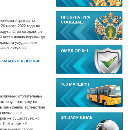
ПРОКУРАТУРА
сийского центра по
СООБЩАЕТ
26 марта 2022 года по
 округа Югре ожидаются
й ветер ночью порывы до
ожидаемым ухудшением
йных ситуаций:
ОМВД ОП №1
ЧИТАТЬ ПОЛНОСТЬЮ
103 МАРШРУТ
различных отопительных
езмерную нагрузку на
ть замыкания, вследствие
в печальны и
3D ИЗЛУЧИНСК
ров не существует, но
. Работники КУ
екомендуют строго