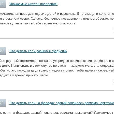
022
Уважаемые жители поселения!
мечательная пора для отдыха детей и взрослых. В теплые дни хочется 
я в реке или озере. Однако, беспечное поведение на водном объекте, не
льное купание таят в себе серьезную опасность.
022
Что делать если разбился градусник
ся ртутный термометр - не такое уж редкое происшествие, особенно в с
 дети. Паниковать в этом случае не стоит — жидкого металла, содерж
обычно это порядка двух грамм), недостаточно, чтобы нанести серьезный
едует экстренно принять меры.
022
Что делать если на фасадах зданий появилась реклама наркотик
ть если на фасадах зданий появилась реклама наркотиков? Уважаемые 