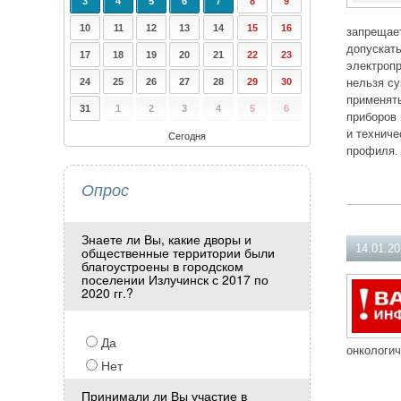
3
4
5
6
7
8
9
10
11
12
13
14
15
16
запрещает
допускать
17
18
19
20
21
22
23
электропр
24
25
26
27
28
29
30
нельзя су
применять
31
1
2
3
4
5
6
приборов 
и техниче
Сегодня
профиля. 
Опрос
Знаете ли Вы, какие дворы и
14.01.2
общественные территории были
благоустроены в городском
поселении Излучинск с 2017 по
2020 гг.?
Да
онкологи
Нет
Принимали ли Вы участие в