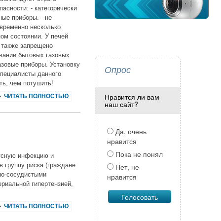
асности: - категорически
ые приборы. - не
овременно несколько
ном состоянии. У печей
 также запрещено
овании бытовых газовых
азовые приборы. Установку
Опрос
специалисты данного
ть, чем потушить!
Нравится ли вам
ЧИТАТЬ ПОЛНОСТЬЮ
наш сайт?
Да, очень
нравится
Пока не понял
усную инфекцию и
 группу риска (граждане
Нет, не
но-сосудистыми
нравится
ериальной гипертензией,
ЧИТАТЬ ПОЛНОСТЬЮ