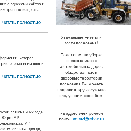
ния с адресами сайтов и
сихотропные вещества.
ЧИТАТЬ ПОЛНОСТЬЮ
Уважаемые жители и
гости поселения!
Пожелания по уборке
формации, которая
снежных масс с
привлечения внимания и
автомобильных дорог,
общественных и
ЧИТАТЬ ПОЛНОСТЬЮ
дворовых территорий
поселения Вы можете
направить круглосуточно
следующим способом:
уток 22 июня 2022 года
на адрес электронной
– Югре (МР
почты:
admizl@inbox.ru
 Березовский, МР
идаются сильные дожди,