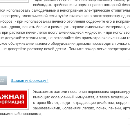
соблюдать требования и нормы правил пожарной безоп
ся использовать самодельные и неисправные электрические отопительн
 перегрузку электрической сети путём включения в электророзетку одн
иборов. - при использовании печного отопления содержите его в исправ
шить дрова, вешать белье и размещать горюче смазочные материалы, а
 при растопке печей легко воспламеняющиеся жидкости. - при использ
не допускайте утечки газа, не оставляйте без присмотра включенными г
ское обслуживание газового оборудования должны производить только 
- не доверяйте растопку печей детям. Помните пожар легче предотврати
022
Важная информация!
Уважаемые жители поселения перенесших коронавир
имеющих ослабленный иммунитет, а также входящих в
старше 65 лет, люди - страдающие диабетом, сердеч
заболеваниями, болезнями легких, почек, печени, арт
ческими заболеваниями,