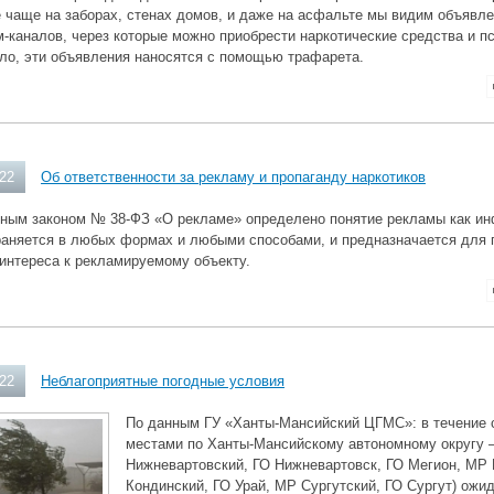
 чаще на заборах, стенах домов, и даже на асфальте мы видим объявле
-каналов, через которые можно приобрести наркотические средства и п
ло, эти объявления наносятся с помощью трафарета.
022
Об ответственности за рекламу и пропаганду наркотиков
ным законом № 38-ФЗ «О рекламе» определено понятие рекламы как ин
раняется в любых формах и любыми способами, и предназначается для 
интереса к рекламируемому объекту.
022
Неблагоприятные погодные условия
По данным ГУ «Ханты-Мансийский ЦГМС»: в течение с
местами по Ханты-Мансийскому автономному округу 
Нижневартовский, ГО Нижневартовск, ГО Мегион, МР
Кондинский, ГО Урай, МР Сургутский, ГО Сургут) ож