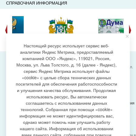
СПРАВОЧНАЯ ИНФОРМАЦИЯ
Настоящий ресурс использует сервис веб-
аналитики Яндекс Метрика, предоставляемый
компанией ООО «Яндекс», 119021, Россия,
Москва, ул. Льва Толстого, д. 16 (далее - Яндекс),
Администрация городского поселения Излучинск, ул.
сервис Яндекс Метрика использует файлы
Энергетиков, 6, пгт. Излучинск, Нижневартовский
создание сайта
«cookie» с целью сбора технических данных
район,
Ханты-Мансийский автономный округ-Югра
посетителей для обеспечения работоспособности
(Тюменская область), 628634
и улучшения качества обслуживания. Продолжая
Сетевое издание
https://www.gp-izluchinsk.ru
использовать ресурс, Вы автоматически
16+
соглашаетесь с использованием данных
Учредитель -
Администрация городского поселения
Излучинск
технологий. Собранная при помощи «cookie»
Главный редактор -
Бурич Денис Ярославович
информация не может идентифицировать вас,
Телефон/факс:
(3466) 28-13-77
, e-mail:
однако может помочь нам улучшить работу
admizl@rambler.ru
нашего сайта. Информация об использовании
Сетевое издание
https://www.gp-izluchinsk.ru
вами данного сайта, собранная при помощи
зарегистрировано Федеральной службой по надзору в