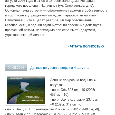
августа 2026 года в 11:00 в актовом зале администрации
городского поселения Излучинск (ул. Энергетиков, д. 6).
Основная тема встречи — оформление гаражей в собственность,
в том числе в упрощенном порядке «Гаражной амнистии».
Напоминаем, что в целях реализации мер обеспечения
безопасности, в здании администрации поселения действует
пропускной режим, необходимо при себе иметь документ,
удостоверяющий личность.
ЧИТАТЬ ПОЛНОСТЬЮ
04.08.2026
Данные по уровню воды на 4 августа
Данные по уровню воды на 4
августа:
- по р. Обь 328 см, -10 (2025г.
456 см, -10);
- по р. Вах у с. Ларьяк 237 см,
+0 (2025г. 349 см, -5);
- по р. Вах у с. Большетархово 269 см, -3 (2025г. 448 см, -9);
- по р. Аган у г.п. Новоаганск 131 см, -3 (2025г. 225 см, -3).