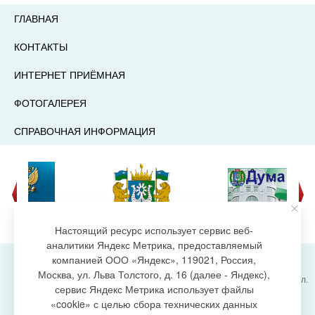
ГЛАВНАЯ
КОНТАКТЫ
ИНТЕРНЕТ ПРИЁМНАЯ
ФОТОГАЛЕРЕЯ
СПРАВОЧНАЯ ИНФОРМАЦИЯ
Настоящий ресурс использует сервис веб-
аналитики Яндекс Метрика, предоставляемый
компанией ООО «Яндекс», 119021, Россия,
Москва, ул. Льва Толстого, д. 16 (далее - Яндекс),
Администрация городского поселения Излучинск, ул.
сервис Яндекс Метрика использует файлы
Энергетиков, 6, пгт. Излучинск, Нижневартовский
создание сайта
«cookie» с целью сбора технических данных
район,
Ханты-Мансийский автономный округ-Югра