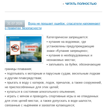
ЧИТАТЬ ПОЛНОСТЬЮ
31.07.2026
Вода не прощает ошибок: спасатели напоминают
о правилах безопасности
Категорически запрещается:
• купание на водоемах, где
установлены предупреждающие
знаки «Купание запрещено»;
• купание в необорудованных и
незнакомых местах;
• заплывать за буйки, обозначающие
границы плавания;
• подплывать к моторным и парусным судам, весельным лодкам
и другим плавсредствам;
• прыгать в воду с катеров, лодок, причалов, а также сооружений,
не приспособленных для этих целей;
• купаться в состоянии алкогольного опьянения;
• играть с мячом и проводить спортивные игры в не отведенных
для этих целей местах, а также допускать в воде шалости,
связанные с нырянием и захватом купающихся;