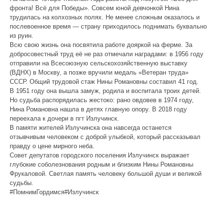
фронта! Всё для Победы». Совсем юной девчонкой Нина
трудилась на колхозных полях. Не менее сложным оказалось и
послевоенное время — страну приходилось поднимать буквально
из руин.
Всю свою жизнь она посвятила работе дояркой на ферме. За
добросовестный труд её не раз отмечали наградами: в 1956 году
отправили на Всесоюзную сельскохозяйственную выставку
(ВДНХ) в Москву, а позже вручили медаль «Ветеран труда»
СССР. Общий трудовой стаж Нины Романовны составил 41 год.
В 1951 году она вышла замуж, родила и воспитала троих детей.
Но судьба распорядилась жестоко: рано овдовев в 1974 году,
Нина Романовна нашла в детях главную опору. В 2018 году
переехала к дочери в пгт Излучинск.
В памяти жителей Излучинска она навсегда останется
отзывчивым человеком с доброй улыбкой, который рассказывал
правду о цене мирного неба.
Совет депутатов городского поселения Излучинск выражает
глубокие соболезнования родным и близким Нины Романовны
Фрукаловой. Светлая память человеку большой души и великой
судьбы.
#ПомнимГордимся#Излучинск