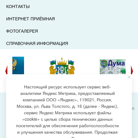
КОНТАКТЫ
ИНТЕРНЕТ ПРИЁМНАЯ
ФОТОГАЛЕРЕЯ
СПРАВОЧНАЯ ИНФОРМАЦИЯ
Настоящий ресурс использует сервис веб-
аналитики Яндекс Метрика, предоставляемый
компанией ООО «Яндекс», 119021, Россия,
Москва, ул. Льва Толстого, д. 16 (далее - Яндекс),
Администрация городского поселения Излучинск, ул.
сервис Яндекс Метрика использует файлы
Энергетиков, 6, пгт. Излучинск, Нижневартовский
создание сайта
«cookie» с целью сбора технических данных
район,
Ханты-Мансийский автономный округ-Югра
посетителей для обеспечения работоспособности
(Тюменская область), 628634
и улучшения качества обслуживания. Продолжая
Сетевое издание
https://www.gp-izluchinsk.ru