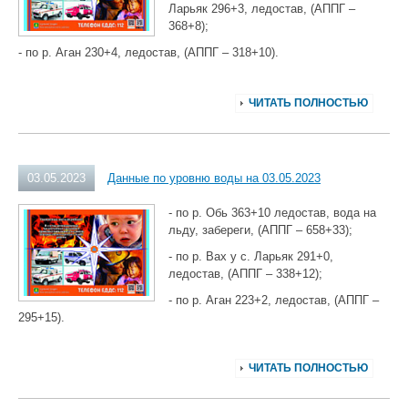
Ларьяк 296+3, ледостав, (АППГ –
368+8);
- по р. Аган 230+4, ледостав, (АППГ – 318+10).
ЧИТАТЬ ПОЛНОСТЬЮ
03.05.2023
Данные по уровню воды на 03.05.2023
- по р. Обь 363+10 ледостав, вода на
льду, забереги, (АППГ – 658+33);
- по р. Вах у с. Ларьяк 291+0,
ледостав, (АППГ – 338+12);
- по р. Аган 223+2, ледостав, (АППГ –
295+15).
ЧИТАТЬ ПОЛНОСТЬЮ