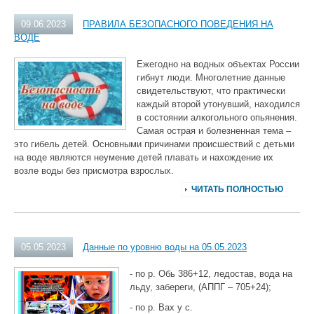
09.06.2023
ПРАВИЛА БЕЗОПАСНОГО ПОВЕДЕНИЯ НА
ВОДЕ
Ежегодно на водных объектах России
гибнут люди. Многолетние данные
свидетельствуют, что практически
каждый второй утонувший, находился
в состоянии алкогольного опьянения.
Самая острая и болезненная тема –
это гибель детей. Основными причинами происшествий с детьми
на воде являются неумение детей плавать и нахождение их
возле воды без присмотра взрослых.
ЧИТАТЬ ПОЛНОСТЬЮ
05.05.2023
Данные по уровню воды на 05.05.2023
- по р. Обь 386+12, ледостав, вода на
льду, забереги, (АППГ – 705+24);
- по р. Вах у с.