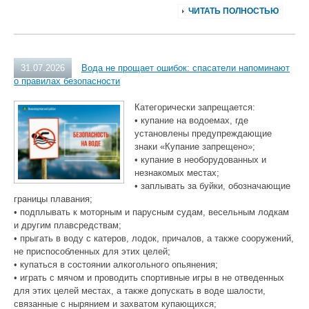
ЧИТАТЬ ПОЛНОСТЬЮ
31.07.2026
Вода не прощает ошибок: спасатели напоминают
о правилах безопасности
Категорически запрещается:
• купание на водоемах, где
установлены предупреждающие
знаки «Купание запрещено»;
• купание в необорудованных и
незнакомых местах;
• заплывать за буйки, обозначающие
границы плавания;
• подплывать к моторным и парусным судам, весельным лодкам
и другим плавсредствам;
• прыгать в воду с катеров, лодок, причалов, а также сооружений,
не приспособленных для этих целей;
• купаться в состоянии алкогольного опьянения;
• играть с мячом и проводить спортивные игры в не отведенных
для этих целей местах, а также допускать в воде шалости,
связанные с нырянием и захватом купающихся;