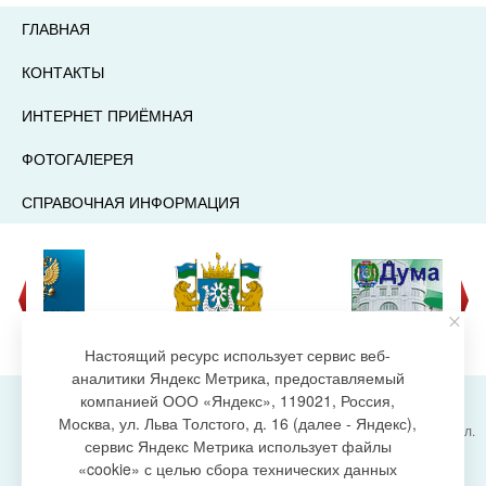
ГЛАВНАЯ
КОНТАКТЫ
ИНТЕРНЕТ ПРИЁМНАЯ
ФОТОГАЛЕРЕЯ
СПРАВОЧНАЯ ИНФОРМАЦИЯ
Настоящий ресурс использует сервис веб-
аналитики Яндекс Метрика, предоставляемый
компанией ООО «Яндекс», 119021, Россия,
Москва, ул. Льва Толстого, д. 16 (далее - Яндекс),
Администрация городского поселения Излучинск, ул.
сервис Яндекс Метрика использует файлы
Энергетиков, 6, пгт. Излучинск, Нижневартовский
создание сайта
«cookie» с целью сбора технических данных
район,
Ханты-Мансийский автономный округ-Югра