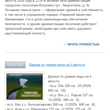
августа 2026 года в 11:00 в актовом зале администрации
городского поселения Излучинск (ул. Энергетиков, д. 6).
Основная тема встречи — оформление гаражей в собственность,
в том числе в упрощенном порядке «Гаражной амнистии».
Напоминаем, что в целях реализации мер обеспечения
безопасности, в здании администрации поселения действует
пропускной режим, необходимо при себе иметь документ,
удостоверяющий личность.
ЧИТАТЬ ПОЛНОСТЬЮ
04.08.2026
Данные по уровню воды на 4 августа
Данные по уровню воды на 4
августа:
- по р. Обь 328 см, -10 (2025г.
456 см, -10);
- по р. Вах у с. Ларьяк 237 см,
+0 (2025г. 349 см, -5);
- по р. Вах у с. Большетархово 269 см, -3 (2025г. 448 см, -9);
- по р. Аган у г.п. Новоаганск 131 см, -3 (2025г. 225 см, -3).