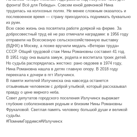
фронта! Всё для Победы». Совсем юной девчонкой Нина
трудилась на колхозных полях. Не менее сложным оказалось и
послевоенное время — страну приходилось поднимать буквально
из руин.
Всю свою жизнь она посвятила работе дояркой на ферме. За
добросовестный труд её не раз отмечали наградами: в 1956 году
отправили на Всесоюзную сельскохозяйственную выставку
(ВДНХ) в Москву, а позже вручили медаль «Ветеран труда»
СССР. Общий трудовой стаж Нины Романовны составил 41 год.
В 1951 году она вышла замуж, родила и воспитала троих детей.
Но судьба распорядилась жестоко: рано овдовев в 1974 году,
Нина Романовна нашла в детях главную опору. В 2018 году
переехала к дочери в пгт Излучинск.
В памяти жителей Излучинска она навсегда останется
отзывчивым человеком с доброй улыбкой, который рассказывал
правду о цене мирного неба.
Совет депутатов городского поселения Излучинск выражает
глубокие соболезнования родным и близким Нины Романовны
Фрукаловой. Светлая память человеку большой души и великой
судьбы.
#ПомнимГордимся#Излучинск