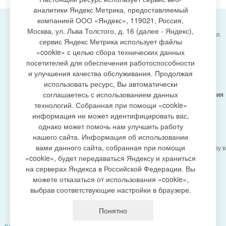
аналитики Яндекс Метрика, предоставляемый
компанией ООО «Яндекс», 119021, Россия,
Москва, ул. Льва Толстого, д. 16 (далее - Яндекс),
Администрация городского поселения Излучинск, ул.
сервис Яндекс Метрика использует файлы
Энергетиков, 6, пгт. Излучинск, Нижневартовский
создание сайта
«cookie» с целью сбора технических данных
район,
Ханты-Мансийский автономный округ-Югра
посетителей для обеспечения работоспособности
(Тюменская область), 628634
и улучшения качества обслуживания. Продолжая
Сетевое издание
https://www.gp-izluchinsk.ru
использовать ресурс, Вы автоматически
16+
соглашаетесь с использованием данных
Учредитель -
Администрация городского поселения
Излучинск
технологий. Собранная при помощи «cookie»
Главный редактор -
Бурич Денис Ярославович
информация не может идентифицировать вас,
Телефон/факс:
(3466) 28-13-77
, e-mail:
однако может помочь нам улучшить работу
admizl@rambler.ru
нашего сайта. Информация об использовании
Сетевое издание
https://www.gp-izluchinsk.ru
вами данного сайта, собранная при помощи
зарегистрировано Федеральной службой по надзору в
сфере связи,
«cookie», будет передаваться Яндексу и храниться
информационных технологий и массовых
на серверах Яндекса в Российской Федерации. Вы
коммуникаций (Роскомнадзор), регистрационный
можете отказаться от использования «cookie»,
номер СМИ
выбрав соответствующие настройки в браузере.
ЭЛ № ФС77-87353 от 27.04.2024
Политика оператора в отношении обработки
Понятно
персональных данных