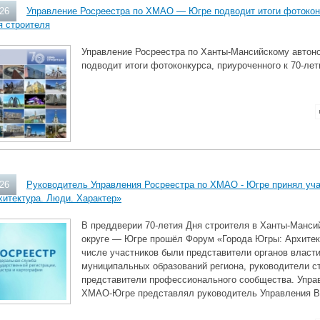
026
Управление Росреестра по ХМАО — Югре подводит итоги фотоконк
я строителя
Управление Росреестра по Ханты‑Мансийскому автон
подводит итоги фотоконкурса, приуроченного к 70‑ле
026
Руководитель Управления Росреестра по ХМАО - Югре принял уча
хитектура. Люди. Характер»
В преддверии 70‑летия Дня строителя в Ханты‑Манс
округе — Югре прошёл Форум «Города Югры: Архитек
числе участников были представители органов власти
муниципальных образований региона, руководители с
представители профессионального сообщества. Упра
ХМАО‑Югре представлял руководитель Управления В