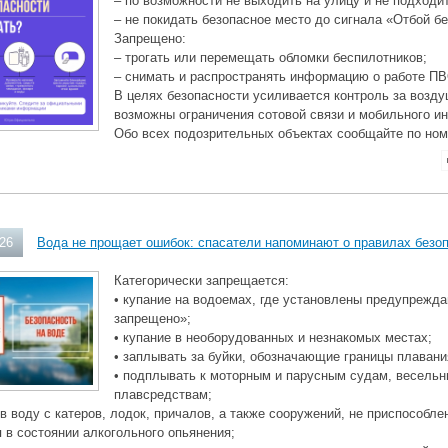
– по возможности не выходить на улицу и не подходит
– не покидать безопасное место до сигнала «Отбой б
Запрещено:
– трогать или перемещать обломки беспилотников;
– снимать и распространять информацию о работе ПВ
В целях безопасности усиливается контроль за возд
возможны ограничения сотовой связи и мобильного ин
Обо всех подозрительных объектах сообщайте по ном
026
Вода не прощает ошибок: спасатели напоминают о правилах безо
Категорически запрещается:
• купание на водоемах, где установлены предупрежд
запрещено»;
• купание в необорудованных и незнакомых местах;
• заплывать за буйки, обозначающие границы плавани
• подплывать к моторным и парусным судам, весель
плавсредствам;
 в воду с катеров, лодок, причалов, а также сооружений, не приспособле
я в состоянии алкогольного опьянения;