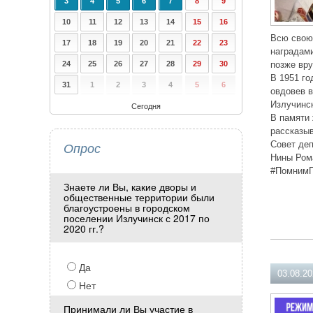
3
4
5
6
7
8
9
10
11
12
13
14
15
16
Всю свою 
17
18
19
20
21
22
23
наградами
24
25
26
27
28
29
30
позже вр
В 1951 го
31
1
2
3
4
5
6
овдовев в
Излучинс
Сегодня
В памяти 
рассказыв
Опрос
Совет деп
Нины Ром
#ПомнимГ
Знаете ли Вы, какие дворы и
общественные территории были
благоустроены в городском
поселении Излучинск с 2017 по
2020 гг.?
Да
03.08.2
Нет
Принимали ли Вы участие в