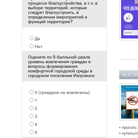
процессе благоустройства, в т.ч. в
выборе территорий, которые
следует благоустроить, в
определении мероприятий и
функций территории?
Да
Нет
Оцените по 5-балльной шкале
уровень вовлечения граждан в
вопросы формирования
комфортной городской среды в
городском поселении Излучинск:
31.07.2
0 (граждане не вовлечены)
1
2
3
4
• прыгать
5
• купатьс