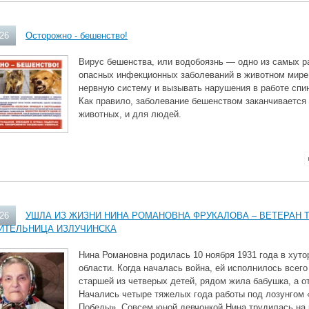
026
Осторожно - бешенство!
Вирус бешенства, или водобоязнь — одно из самых р
опасных инфекционных заболеваний в животном мире
нервную систему и вызывать нарушения в работе спин
Как правило, заболевание бешенством заканчивается
животных, и для людей.
026
УШЛА ИЗ ЖИЗНИ НИНА РОМАНОВНА ФРУКАЛОВА – ВЕТЕРАН 
ИТЕЛЬНИЦА ИЗЛУЧИНСКА
Нина Романовна родилась 10 ноября 1931 года в хут
области. Когда началась война, ей исполнилось всего
старшей из четверых детей, рядом жила бабушка, а о
Начались четыре тяжелых года работы под лозунгом 
Победы». Совсем юной девчонкой Нина трудилась на 