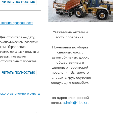
ЧИТАТЬ ПОЛНОСТЬЮ
вышение прозрачности
Уважаемые жители и
гости поселения!
 Дня строителя — дату,
‑экономическом развитии
Пожелания по уборке
гры. Управление
снежных масс с
ками, органами власти и
рьеры, повышает
автомобильных дорог,
строительных проектов.
общественных и
дворовых территорий
поселения Вы можете
ЧИТАТЬ ПОЛНОСТЬЮ
направить круглосуточно
следующим способом:
ского автономного округа
на адрес электронной
почты:
admizl@inbox.ru