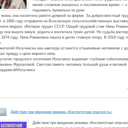
менее сложным оказалось и послевоенное время — с
поднимать буквально из руин.
жизнь она посвятила работе дояркой на ферме. За добросовестный труд
: в 1956 году отправили на Всесоюзную сельскохозяйственную выставку
учили медаль «Ветеран труда» СССР. Общий трудовой стаж Нины Романо
ду она вышла замуж, родила и воспитала троих детей. Но судьба распо
 1974 году, Нина Романовна нашла в детях главную опору. В 2018 году п
к.
жителей Излучинска она навсегда останется отзывчивым человеком с д
ал правду о цене мирного неба.
утатов городского поселения Излучинск выражает глубокие соболезнов
ановны Фрукаловой. Светлая память человеку большой души и великой
ордимся#Излучинск
026
Действия при введении режима «Беспилотная опасность»
Действия при введении режима «Беспилотная опаснос