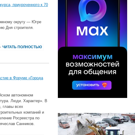
урса, приуроченного к 70
омному округу — Югре
тию Дня строителя.
ЧИТАТЬ ПОЛНОСТЬЮ
стие в Форуме «Города
ийском автономном
тура. Люди. Характер». В
, главы всех
троительных компаний и
вление Росреестра по
ячеслав Санников.