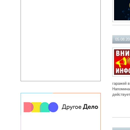
05.08.2
гаражей в
Напоминае
действует