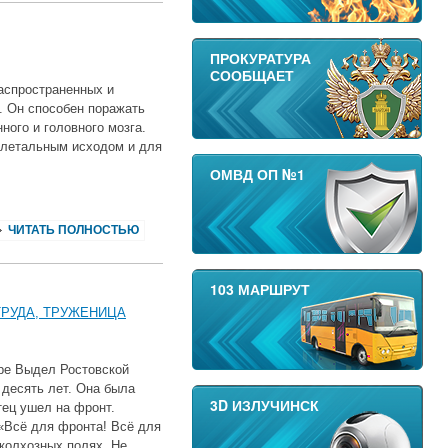
ПРОКУРАТУРА
СООБЩАЕТ
аспространенных и
. Он способен поражать
ного и головного мозга.
 летальным исходом и для
ОМВД ОП №1
ЧИТАТЬ ПОЛНОСТЬЮ
103 МАРШРУТ
ТРУДА, ТРУЖЕНИЦА
оре Выдел Ростовской
 десять лет. Она была
3D ИЗЛУЧИНСК
тец ушел на фронт.
«Всё для фронта! Всё для
колхозных полях. Не