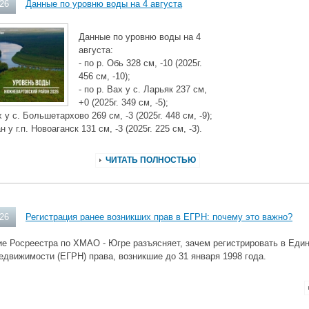
026
Данные по уровню воды на 4 августа
Данные по уровню воды на 4
августа:
- по р. Обь 328 см, -10 (2025г.
456 см, -10);
- по р. Вах у с. Ларьяк 237 см,
+0 (2025г. 349 см, -5);
х у с. Большетархово 269 см, -3 (2025г. 448 см, -9);
ан у г.п. Новоаганск 131 см, -3 (2025г. 225 см, -3).
ЧИТАТЬ ПОЛНОСТЬЮ
026
Регистрация ранее возникших прав в ЕГРН: почему это важно?
е Росреестра по ХМАО - Югре разъясняет, зачем регистрировать в Еди
едвижимости (ЕГРН) права, возникшие до 31 января 1998 года.