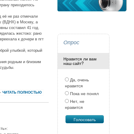
трану приходилось
 её не раз отмечали
 (ВДНХ) в Москву, а
вны составил 41 год.
рядилась жестоко: рано
ереехала к дочери в пгт
Опрос
оброй улыбкой, который
Нравится ли вам
ания родным и близким
наш сайт?
 судьбы.
Да, очень
нравится
ЧИТАТЬ ПОЛНОСТЬЮ
Пока не понял
Нет, не
нравится
ть»: