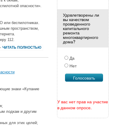
ь к окнам;
еспилотной опасности».
Удовлетворены ли
вы качеством
О или беспилотниках.
проведенного
капитального
ушным пространством,
ремонта
тернета.
многоквартирного
еру 112.
дома?
ЧИТАТЬ ПОЛНОСТЬЮ
Да
Нет
пасности
ающие знаки «Купание
У вас нет прав на участие
я;
в данном опросе.
ным лодкам и другим
нных для этих целей;