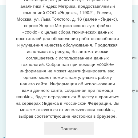
аналитики Яндекс Метрика, предоставляемый
компанией ООО «Яндекс», 119021, Россия,
Москва, ул. Льва Толстого, д. 16 (далее - Яндекс),
Администрация городского поселения Излучинск, ул.
сервис Яндекс Метрика использует файлы
Энергетиков, 6, пгт. Излучинск, Нижневартовский
создание сайта
«cookie» с целью сбора технических данных
район,
Ханты-Мансийский автономный округ-Югра
посетителей для обеспечения работоспособности
(Тюменская область), 628634
и улучшения качества обслуживания. Продолжая
Сетевое издание
https://www.gp-izluchinsk.ru
использовать ресурс, Вы автоматически
16+
соглашаетесь с использованием данных
Учредитель -
Администрация городского поселения
Излучинск
технологий. Собранная при помощи «cookie»
Главный редактор -
Бурич Денис Ярославович
информация не может идентифицировать вас,
Телефон/факс:
(3466) 28-13-77
, e-mail:
однако может помочь нам улучшить работу
admizl@rambler.ru
нашего сайта. Информация об использовании
Сетевое издание
https://www.gp-izluchinsk.ru
вами данного сайта, собранная при помощи
зарегистрировано Федеральной службой по надзору в
сфере связи,
«cookie», будет передаваться Яндексу и храниться
информационных технологий и массовых
на серверах Яндекса в Российской Федерации. Вы
коммуникаций (Роскомнадзор), регистрационный
можете отказаться от использования «cookie»,
номер СМИ
выбрав соответствующие настройки в браузере.
ЭЛ № ФС77-87353 от 27.04.2024
Политика оператора в отношении обработки
Понятно
персональных данных