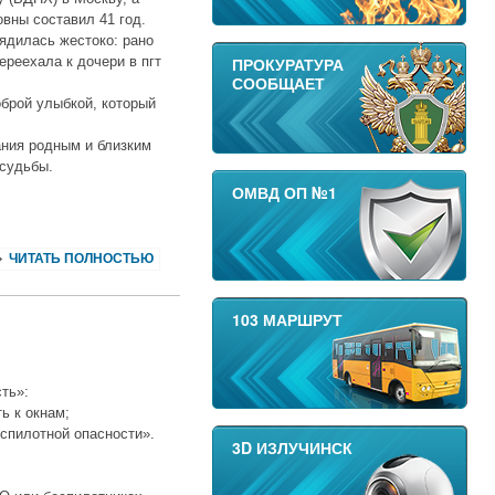
вны составил 41 год.
рядилась жестоко: рано
ереехала к дочери в пгт
ПРОКУРАТУРА
СООБЩАЕТ
оброй улыбкой, который
ания родным и близким
 судьбы.
ОМВД ОП №1
ЧИТАТЬ ПОЛНОСТЬЮ
103 МАРШРУТ
ть»:
ь к окнам;
еспилотной опасности».
3D ИЗЛУЧИНСК