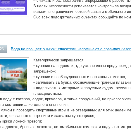
– снимать и распространять информацию о работе ПВ
В целях безопасности усиливается контроль за возд
возможны ограничения сотовой связи и мобильного ин
Обо всех подозрительных объектах сообщайте по ном
026
Вода не прощает ошибок: спасатели напоминают о правилах безо
Категорически запрещается:
• купание на водоемах, где установлены предупрежд
запрещено»;
• купание в необорудованных и незнакомых местах;
• заплывать за буйки, обозначающие границы плавани
• подплывать к моторным и парусным судам, весель
плавсредствам;
 в воду с катеров, лодок, причалов, а также сооружений, не приспособле
я в состоянии алкогольного опьянения;
с мячом и проводить спортивные игры в не отведенных для этих целей ме
ости, связанные с нырянием и захватом купающихся;
ь крики ложной тревоги;
 на досках, бревнах, лежаках, автомобильных камерах и надувных матра