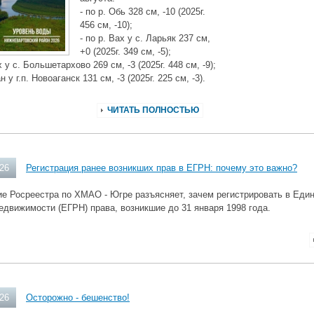
- по р. Обь 328 см, -10 (2025г.
456 см, -10);
- по р. Вах у с. Ларьяк 237 см,
+0 (2025г. 349 см, -5);
х у с. Большетархово 269 см, -3 (2025г. 448 см, -9);
ан у г.п. Новоаганск 131 см, -3 (2025г. 225 см, -3).
ЧИТАТЬ ПОЛНОСТЬЮ
026
Регистрация ранее возникших прав в ЕГРН: почему это важно?
е Росреестра по ХМАО - Югре разъясняет, зачем регистрировать в Еди
едвижимости (ЕГРН) права, возникшие до 31 января 1998 года.
026
Осторожно - бешенство!