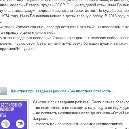
учили медаль «Ветеран труда» СССР. Общий трудовой стаж Нины Романо
ду она вышла замуж, родила и воспитала троих детей. Но судьба распо
 1974 году, Нина Романовна нашла в детях главную опору. В 2018 году п
к.
жителей Излучинска она навсегда останется отзывчивым человеком с д
ал правду о цене мирного неба.
утатов городского поселения Излучинск выражает глубокие соболезнов
ановны Фрукаловой. Светлая память человеку большой души и великой
ордимся#Излучинск
026
Действия при введении режима «Беспилотная опасность»
Действия при введении режима «Беспилотная опаснос
– по возможности не выходить на улицу и не подходит
– не покидать безопасное место до сигнала «Отбой б
Запрещено:
– трогать или перемещать обломки беспилотников;