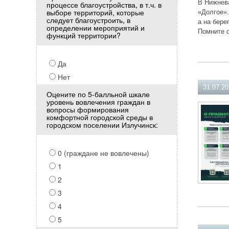
В Нижнева
процессе благоустройства, в т.ч. в
выборе территорий, которые
«Долгое».
следует благоустроить, в
а на бере
определении мероприятий и
Помните о
функций территории?
Да
Нет
31.07.2
Оцените по 5-балльной шкале
уровень вовлечения граждан в
вопросы формирования
комфортной городской среды в
городском поселении Излучинск:
0 (граждане не вовлечены)
1
2
3
4
5