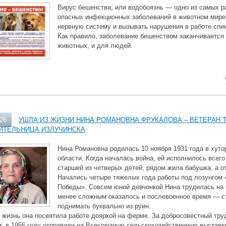
Вирус бешенства, или водобоязнь — одно из самых р
опасных инфекционных заболеваний в животном мире
нервную систему и вызывать нарушения в работе спин
Как правило, заболевание бешенством заканчивается
животных, и для людей.
026
УШЛА ИЗ ЖИЗНИ НИНА РОМАНОВНА ФРУКАЛОВА – ВЕТЕРАН 
ИТЕЛЬНИЦА ИЗЛУЧИНСКА
Нина Романовна родилась 10 ноября 1931 года в хут
области. Когда началась война, ей исполнилось всего
старшей из четверых детей, рядом жила бабушка, а о
Начались четыре тяжелых года работы под лозунгом 
Победы». Совсем юной девчонкой Нина трудилась на 
менее сложным оказалось и послевоенное время — с
поднимать буквально из руин.
жизнь она посвятила работе дояркой на ферме. За добросовестный труд
: в 1956 году отправили на Всесоюзную сельскохозяйственную выставку