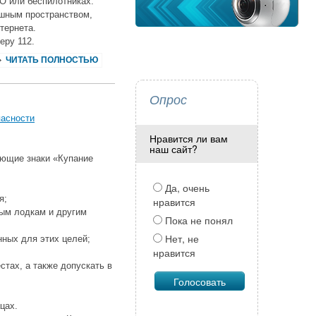
О или беспилотниках.
ушным пространством,
тернета.
еру 112.
ЧИТАТЬ ПОЛНОСТЬЮ
Опрос
пасности
Нравится ли вам
наш сайт?
ающие знаки «Купание
Да, очень
я;
нравится
ным лодкам и другим
Пока не понял
Нет, не
нных для этих целей;
нравится
стах, а также допускать в
цах.