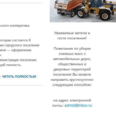
ского кооператива
Уважаемые жители и
гости поселения!
которая состоится 8
ции городского поселения
Пожелания по уборке
стречи — оформление
снежных масс с
».
автомобильных дорог,
министрации поселения
общественных и
щий личность.
дворовых территорий
поселения Вы можете
ЧИТАТЬ ПОЛНОСТЬЮ
направить круглосуточно
следующим способом:
на адрес электронной
почты:
admizl@inbox.ru