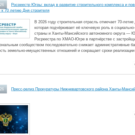
026
Росреестр Югры: вклад в развитие строительного комплекса и по
 к 70 летию Дня строителя
В 2026 году строительная отрасль отмечает 70‑летие
которая подчёркивает её ключевую роль в социально
страны и Ханты‑Мансийского автономного округа — Ю
Росреестра по ХМАО‑Югре в партнёрстве с застройщи
ональным сообществом последовательно снижает административные ба
ость земельно‑имущественных отношений и сокращает сроки реализации 
026
Пресс-релиз Прокуратуры Нижневартовского района Ханты-Мансий