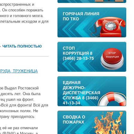
аспространенных и
. Он способен поражать
ГОРЯЧАЯ ЛИНИЯ
ного и головного мозга.
ПО ТКО
 летальным исходом и для
ЧИТАТЬ ПОЛНОСТЬЮ
СТОП
КОРРУПЦИЯ 8
(3466) 28-13-75
ТРУДА, ТРУЖЕНИЦА
ЕДИНАЯ
ДЕЖУРНО-
оре Выдел Ростовской
ДИСПЕТЧЕРСКАЯ
 десять лет. Она была
СЛУЖБА 8 (3466)
тец ушел на фронт.
41-13-34
«Всё для фронта! Всё для
колхозных полях. Не
СВОДКА О
трану приходилось
ПОЖАРАХ
 её не раз отмечали
 (ВДНХ) в Москву, а