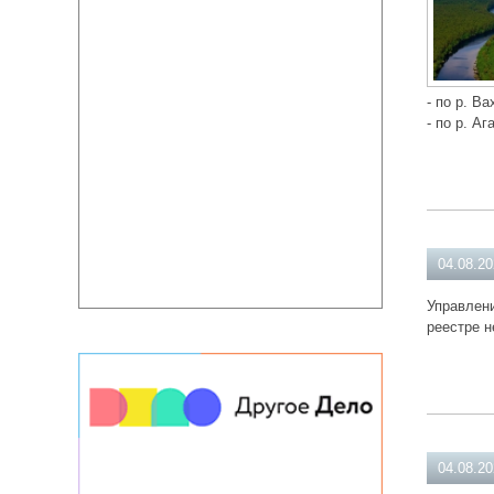
- по р. Ва
- по р. Аг
04.08.2
Управлени
реестре н
04.08.2