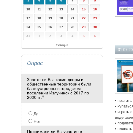
3
4
5
6
7
8
9
10
11
12
13
14
15
16
17
18
19
20
21
22
23
24
25
26
27
28
29
30
31
1
2
3
4
5
6
Сегодня
31.07.2
Опрос
Знаете ли Вы, какие дворы и
общественные территории были
благоустроены в городском
поселении Излучинск с 2017 по
2020 гг.?
• прыгать
• купатьс
• играть 
Да
воде шал
Нет
• подават
• плавать
Принимали ли Вы участие в