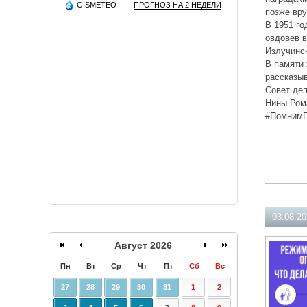
GISMETEO
ПРОГНОЗ НА 2 НЕДЕЛИ
позже вр
В 1951 го
овдовев в
Излучинс
В памяти 
рассказыв
Совет деп
Нины Ром
#ПомнимГ
03.08.2
Август 2026
Пн
Вт
Ср
Чт
Пт
Сб
Вс
27
28
29
30
31
1
2