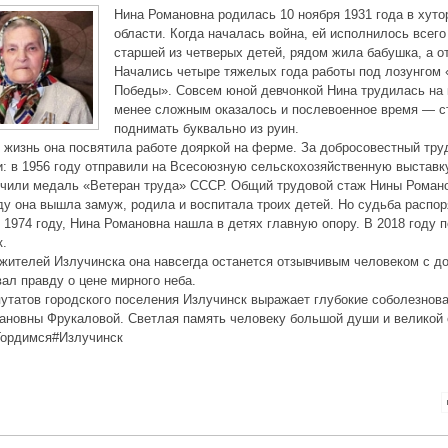
Нина Романовна родилась 10 ноября 1931 года в хут
области. Когда началась война, ей исполнилось всего
старшей из четверых детей, рядом жила бабушка, а о
Начались четыре тяжелых года работы под лозунгом 
Победы». Совсем юной девчонкой Нина трудилась на 
менее сложным оказалось и послевоенное время — с
поднимать буквально из руин.
жизнь она посвятила работе дояркой на ферме. За добросовестный труд
: в 1956 году отправили на Всесоюзную сельскохозяйственную выставку
учили медаль «Ветеран труда» СССР. Общий трудовой стаж Нины Романо
ду она вышла замуж, родила и воспитала троих детей. Но судьба распо
 1974 году, Нина Романовна нашла в детях главную опору. В 2018 году п
к.
жителей Излучинска она навсегда останется отзывчивым человеком с д
ал правду о цене мирного неба.
утатов городского поселения Излучинск выражает глубокие соболезнов
ановны Фрукаловой. Светлая память человеку большой души и великой
ордимся#Излучинск