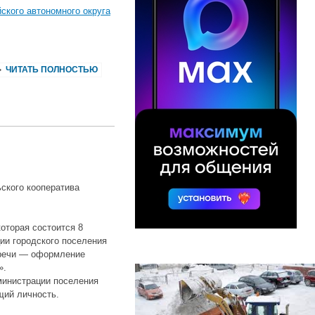
ского автономного округа
ЧИТАТЬ ПОЛНОСТЬЮ
ского кооператива
которая состоится 8
ции городского поселения
стречи — оформление
».
министрации поселения
щий личность.