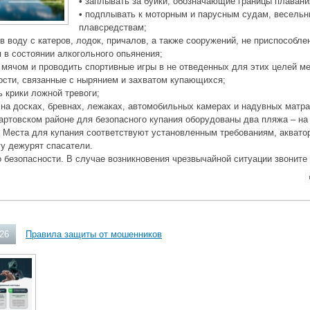
• заплывать за буйки, обозначающие границы плавани
• подплывать к моторным и парусным судам, весель
плавсредствам;
 в воду с катеров, лодок, причалов, а также сооружений, не приспособле
я в состоянии алкогольного опьянения;
с мячом и проводить спортивные игры в не отведенных для этих целей ме
ости, связанные с нырянием и захватом купающихся;
ь крики ложной тревоги;
 на досках, бревнах, лежаках, автомобильных камерах и надувных матра
ртовском районе для безопасного купания оборудованы два пляжа – на
 Места для купания соответствуют установленным требованиям, аквато
гу дежурят спасатели.
 безопасности. В случае возникновения чрезвычайной ситуации звоните
026
Правила защиты от мошенников