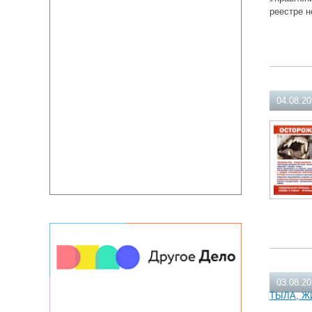
реестре н
04.08.2
03.08.2
ТЫЛА, Ж