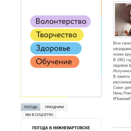
Всю свою 
наградами
позже вр
В 1951 го
овдовев в
Излучинс
В памяти 
рассказыв
Совет деп
Нины Ром
#ПомнимГ
ПОГОДА
ПРАЗДНИКИ
МЫ В СОЦСЕТЯХ
ПОГОДА В НИЖНЕВАРТОВСКЕ