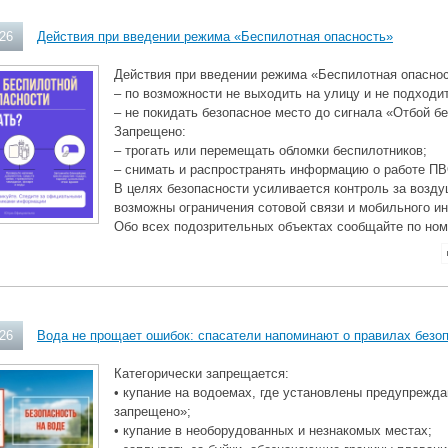
026
Действия при введении режима «Беспилотная опасность»
Действия при введении режима «Беспилотная опаснос
– по возможности не выходить на улицу и не подходит
– не покидать безопасное место до сигнала «Отбой б
Запрещено:
– трогать или перемещать обломки беспилотников;
– снимать и распространять информацию о работе ПВ
В целях безопасности усиливается контроль за возд
возможны ограничения сотовой связи и мобильного ин
Обо всех подозрительных объектах сообщайте по ном
026
Вода не прощает ошибок: спасатели напоминают о правилах безо
Категорически запрещается:
• купание на водоемах, где установлены предупрежд
запрещено»;
• купание в необорудованных и незнакомых местах;