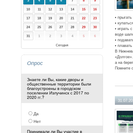
3
4
5
6
7
8
9
10
11
12
13
14
15
16
• прыгать
17
18
19
20
21
22
23
• купатьс
24
25
26
27
28
29
30
• играть 
воде шал
31
1
2
3
4
5
6
• подават
Сегодня
• плавать
В Нижнева
«Долгое».
Опрос
а на бере
Помните о
Знаете ли Вы, какие дворы и
общественные территории были
благоустроены в городском
поселении Излучинск с 2017 по
2020 гг.?
31.07.2
Да
Нет
Принимали ли Вы участие в