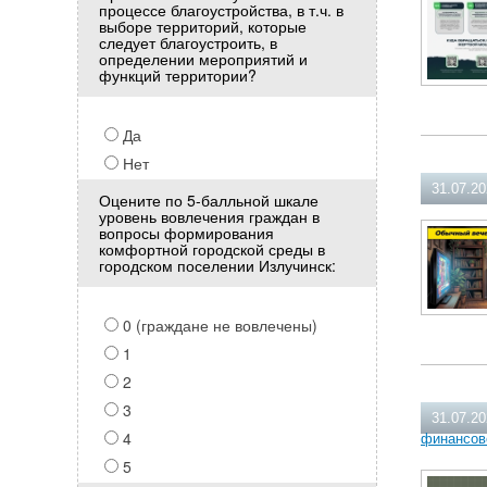
процессе благоустройства, в т.ч. в
выборе территорий, которые
следует благоустроить, в
определении мероприятий и
функций территории?
Да
Нет
31.07.2
Оцените по 5-балльной шкале
уровень вовлечения граждан в
вопросы формирования
комфортной городской среды в
городском поселении Излучинск:
0 (граждане не вовлечены)
1
2
3
31.07.2
4
финансов
5