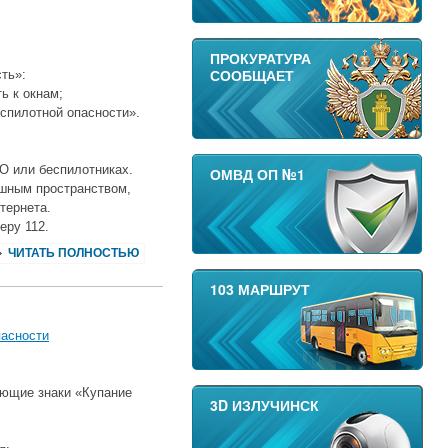
ПРОКУРАТУРА
СООБЩАЕТ
ть»:
ь к окнам;
еспилотной опасности».
О или беспилотниках.
ОМВД ОП №1
ушным пространством,
тернета.
еру 112.
ЧИТАТЬ ПОЛНОСТЬЮ
103 МАРШРУТ
пасности
ающие знаки «Купание
3D ИЗЛУЧИНСК