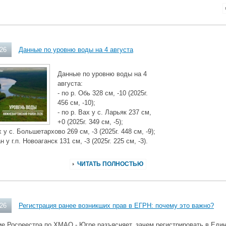
026
Данные по уровню воды на 4 августа
Данные по уровню воды на 4
августа:
- по р. Обь 328 см, -10 (2025г.
456 см, -10);
- по р. Вах у с. Ларьяк 237 см,
+0 (2025г. 349 см, -5);
х у с. Большетархово 269 см, -3 (2025г. 448 см, -9);
ан у г.п. Новоаганск 131 см, -3 (2025г. 225 см, -3).
ЧИТАТЬ ПОЛНОСТЬЮ
026
Регистрация ранее возникших прав в ЕГРН: почему это важно?
е Росреестра по ХМАО - Югре разъясняет, зачем регистрировать в Еди