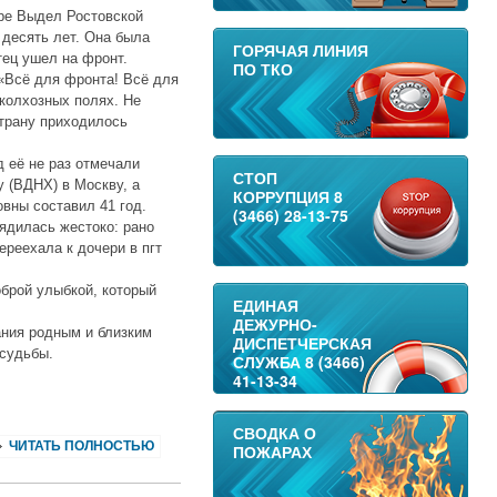
оре Выдел Ростовской
 десять лет. Она была
ГОРЯЧАЯ ЛИНИЯ
тец ушел на фронт.
ПО ТКО
«Всё для фронта! Всё для
колхозных полях. Не
трану приходилось
 её не раз отмечали
СТОП
 (ВДНХ) в Москву, а
КОРРУПЦИЯ 8
вны составил 41 год.
(3466) 28-13-75
рядилась жестоко: рано
ереехала к дочери в пгт
оброй улыбкой, который
ЕДИНАЯ
ДЕЖУРНО-
ания родным и близким
ДИСПЕТЧЕРСКАЯ
 судьбы.
СЛУЖБА 8 (3466)
41-13-34
СВОДКА О
ЧИТАТЬ ПОЛНОСТЬЮ
ПОЖАРАХ