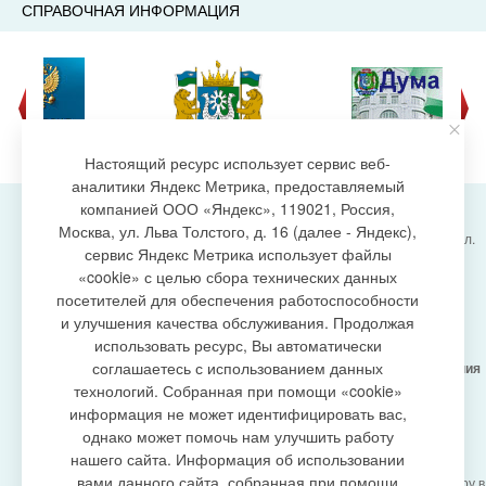
СПРАВОЧНАЯ ИНФОРМАЦИЯ
Настоящий ресурс использует сервис веб-
аналитики Яндекс Метрика, предоставляемый
компанией ООО «Яндекс», 119021, Россия,
Москва, ул. Льва Толстого, д. 16 (далее - Яндекс),
Администрация городского поселения Излучинск, ул.
сервис Яндекс Метрика использует файлы
Энергетиков, 6, пгт. Излучинск, Нижневартовский
создание сайта
«cookie» с целью сбора технических данных
район,
Ханты-Мансийский автономный округ-Югра
посетителей для обеспечения работоспособности
(Тюменская область), 628634
и улучшения качества обслуживания. Продолжая
Сетевое издание
https://www.gp-izluchinsk.ru
использовать ресурс, Вы автоматически
16+
соглашаетесь с использованием данных
Учредитель -
Администрация городского поселения
Излучинск
технологий. Собранная при помощи «cookie»
Главный редактор -
Бурич Денис Ярославович
информация не может идентифицировать вас,
Телефон/факс:
(3466) 28-13-77
, e-mail:
однако может помочь нам улучшить работу
admizl@rambler.ru
нашего сайта. Информация об использовании
Сетевое издание
https://www.gp-izluchinsk.ru
вами данного сайта, собранная при помощи
зарегистрировано Федеральной службой по надзору в