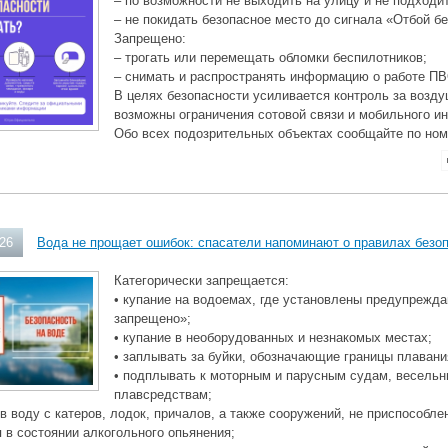
– по возможности не выходить на улицу и не подходит
– не покидать безопасное место до сигнала «Отбой б
Запрещено:
– трогать или перемещать обломки беспилотников;
– снимать и распространять информацию о работе ПВ
В целях безопасности усиливается контроль за возд
возможны ограничения сотовой связи и мобильного ин
Обо всех подозрительных объектах сообщайте по ном
026
Вода не прощает ошибок: спасатели напоминают о правилах безо
Категорически запрещается:
• купание на водоемах, где установлены предупрежд
запрещено»;
• купание в необорудованных и незнакомых местах;
• заплывать за буйки, обозначающие границы плавани
• подплывать к моторным и парусным судам, весель
плавсредствам;
 в воду с катеров, лодок, причалов, а также сооружений, не приспособле
я в состоянии алкогольного опьянения;