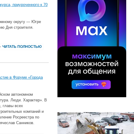
урса, приуроченного к 70
омному округу — Югре
тию Дня строителя.
ЧИТАТЬ ПОЛНОСТЬЮ
стие в Форуме «Города
ийском автономном
тура. Люди. Характер». В
, главы всех
троительных компаний и
вление Росреестра по
ячеслав Санников.