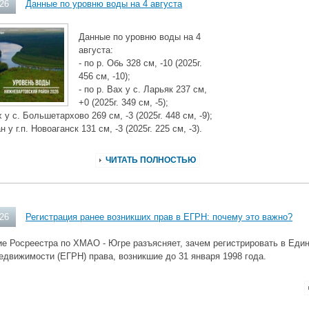
026
Данные по уровню воды на 4 августа
Данные по уровню воды на 4
августа:
- по р. Обь 328 см, -10 (2025г.
456 см, -10);
- по р. Вах у с. Ларьяк 237 см,
+0 (2025г. 349 см, -5);
х у с. Большетархово 269 см, -3 (2025г. 448 см, -9);
ан у г.п. Новоаганск 131 см, -3 (2025г. 225 см, -3).
ЧИТАТЬ ПОЛНОСТЬЮ
026
Регистрация ранее возникших прав в ЕГРН: почему это важно?
е Росреестра по ХМАО - Югре разъясняет, зачем регистрировать в Еди
едвижимости (ЕГРН) права, возникшие до 31 января 1998 года.