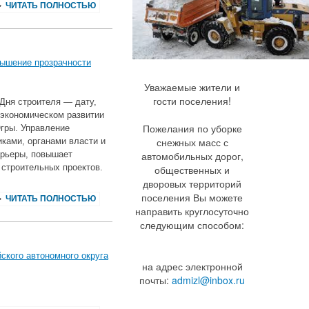
ЧИТАТЬ ПОЛНОСТЬЮ
вышение прозрачности
Уважаемые жители и
гости поселения!
 Дня строителя — дату,
‑экономическом развитии
Пожелания по уборке
гры. Управление
снежных масс с
ками, органами власти и
рьеры, повышает
автомобильных дорог,
строительных проектов.
общественных и
дворовых территорий
поселения Вы можете
ЧИТАТЬ ПОЛНОСТЬЮ
направить круглосуточно
следующим способом:
ского автономного округа
на адрес электронной
почты:
admizl@inbox.ru