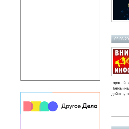
05.08.2
гаражей в
Напоминае
действует