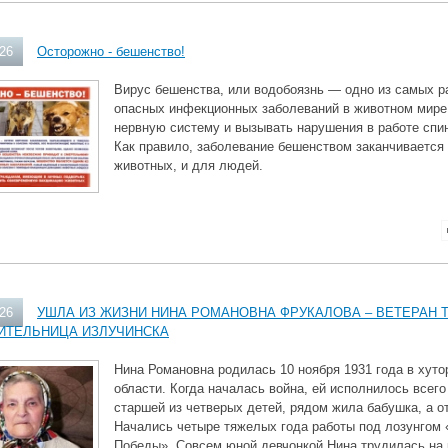
026
Осторожно - бешенство!
Вирус бешенства, или водобоязнь — одно из самых р
опасных инфекционных заболеваний в животном мире
нервную систему и вызывать нарушения в работе спин
Как правило, заболевание бешенством заканчивается
животных, и для людей.
026
УШЛА ИЗ ЖИЗНИ НИНА РОМАНОВНА ФРУКАЛОВА – ВЕТЕРАН 
ИТЕЛЬНИЦА ИЗЛУЧИНСКА
Нина Романовна родилась 10 ноября 1931 года в хут
области. Когда началась война, ей исполнилось всего
старшей из четверых детей, рядом жила бабушка, а о
Начались четыре тяжелых года работы под лозунгом 
Победы». Совсем юной девчонкой Нина трудилась на 