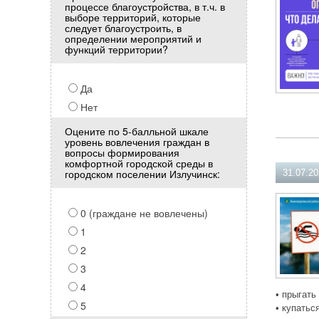
процессе благоустройства, в т.ч. в
выборе территорий, которые
следует благоустроить, в
определении мероприятий и
функций территории?
Да
Нет
Оцените по 5-балльной шкале
уровень вовлечения граждан в
вопросы формирования
комфортной городской среды в
городском поселении Излучинск:
31.07.2
0 (граждане не вовлечены)
1
2
3
4
• прыгать
5
• купатьс