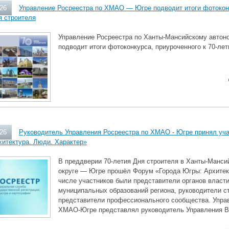
026
Управление Росреестра по ХМАО — Югре подводит итоги фотоконк
я строителя
Управление Росреестра по Ханты‑Мансийскому автон
подводит итоги фотоконкурса, приуроченного к 70‑ле
026
Руководитель Управления Росреестра по ХМАО - Югре принял уча
хитектура. Люди. Характер»
В преддверии 70‑летия Дня строителя в Ханты‑Манс
округе — Югре прошёл Форум «Города Югры: Архитек
числе участников были представители органов власти
муниципальных образований региона, руководители с
представители профессионального сообщества. Упра
ХМАО‑Югре представлял руководитель Управления В