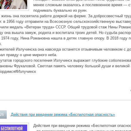
менее сложным оказалось и послевоенное время — с
поднимать буквально из руин.
жизнь она посвятила работе дояркой на ферме. За добросовестный труд
: в 1956 году отправили на Всесоюзную сельскохозяйственную выставку
учили медаль «Ветеран труда» СССР. Общий трудовой стаж Нины Романо
ду она вышла замуж, родила и воспитала троих детей. Но судьба распо
 1974 году, Нина Романовна нашла в детях главную опору. В 2018 году п
к.
жителей Излучинска она навсегда останется отзывчивым человеком с д
ал правду о цене мирного неба.
утатов городского поселения Излучинск выражает глубокие соболезнов
ановны Фрукаловой. Светлая память человеку большой души и великой
ордимся#Излучинск
026
Действия при введении режима «Беспилотная опасность»
Действия при введении режима «Беспилотная опаснос