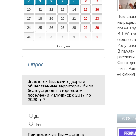
3
4
5
6
7
8
9
10
11
12
13
14
15
16
Всю свою 
17
18
19
20
21
22
23
наградами
24
25
26
27
28
29
30
позже вр
В 1951 го
31
1
2
3
4
5
6
овдовев в
Излучинс
Сегодня
В памяти 
рассказыв
Опрос
Совет деп
Нины Ром
#ПомнимГ
Знаете ли Вы, какие дворы и
общественные территории были
благоустроены в городском
поселении Излучинск с 2017 по
2020 гг.?
Да
03.08.2
Нет
Принимали ли Вы участие в