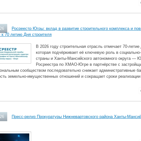
026
Росреестр Югры: вклад в развитие строительного комплекса и по
 к 70 летию Дня строителя
В 2026 году строительная отрасль отмечает 70‑летие
которая подчёркивает её ключевую роль в социально
страны и Ханты‑Мансийского автономного округа — Ю
Росреестра по ХМАО‑Югре в партнёрстве с застройщи
ональным сообществом последовательно снижает административные ба
ость земельно‑имущественных отношений и сокращает сроки реализации 
026
Пресс-релиз Прокуратуры Нижневартовского района Ханты-Мансий