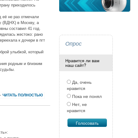
трану приходилось
 её не раз отмечали
 (ВДНХ) в Москву, а
вны составил 41 год.
рядилась жестоко: рано
ереехала к дочери в пгт
Опрос
оброй улыбкой, который
Нравится ли вам
ания родным и близким
наш сайт?
 судьбы.
Да, очень
нравится
ЧИТАТЬ ПОЛНОСТЬЮ
Пока не понял
Нет, не
нравится
ть»: