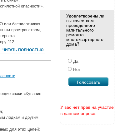
ь к окнам;
еспилотной опасности».
Удовлетворены ли
вы качеством
О или беспилотниках.
проведенного
капитального
ушным пространством,
ремонта
тернета.
многоквартирного
еру 112.
дома?
ЧИТАТЬ ПОЛНОСТЬЮ
Да
Нет
пасности
ающие знаки «Купание
У вас нет прав на участие
я;
в данном опросе.
ным лодкам и другим
нных для этих целей;