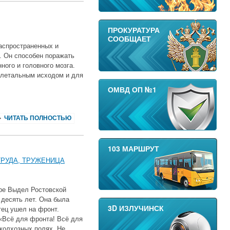
ПРОКУРАТУРА
СООБЩАЕТ
аспространенных и
. Он способен поражать
ного и головного мозга.
 летальным исходом и для
ОМВД ОП №1
ЧИТАТЬ ПОЛНОСТЬЮ
103 МАРШРУТ
ТРУДА, ТРУЖЕНИЦА
оре Выдел Ростовской
 десять лет. Она была
3D ИЗЛУЧИНСК
тец ушел на фронт.
«Всё для фронта! Всё для
колхозных полях. Не