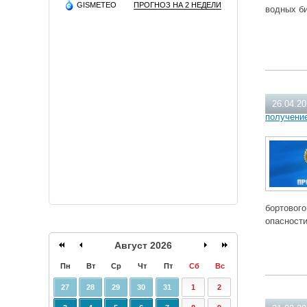
GISMETEO
ПРОГНОЗ НА 2 НЕДЕЛИ
водных би
26.04.2
получение
бортового
опасности
Август 2026
Пн
Вт
Ср
Чт
Пт
Сб
Вс
27
28
29
30
31
1
2