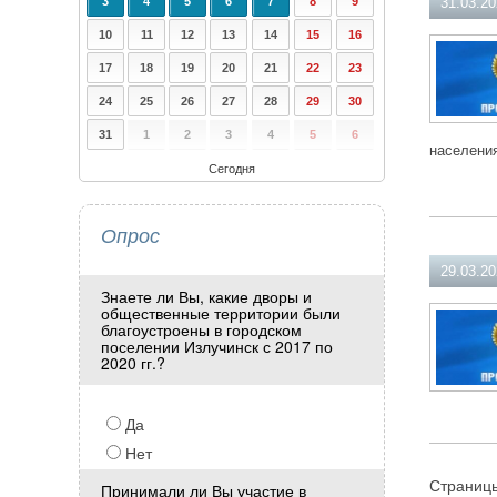
3
4
5
6
7
8
9
31.03.2
10
11
12
13
14
15
16
17
18
19
20
21
22
23
24
25
26
27
28
29
30
31
1
2
3
4
5
6
населени
Сегодня
Опрос
29.03.2
Знаете ли Вы, какие дворы и
общественные территории были
благоустроены в городском
поселении Излучинск с 2017 по
2020 гг.?
Да
Нет
Страниц
Принимали ли Вы участие в