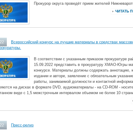
Прокурор округа проведёт прием жителей Нижневарот
ЧИТАТЬ 
022
Всероссийский конкурс на лучшие материалы в средствах массов
рокуратуры.
В соответствии с указанным приказом прокуратуре ра
15.09.2022 представить в прокуратуру ХМАО-Югры ма
конкурсе. Материалы должны содержать аннотацию, к
издании и авторе, заявление с обязательным указани
работы, занимаемой должности и контактной информ
ляются на дисках в формате DVD, аудиоматериалы - на СD-ROM - носит
атанном виде с 1,5 межстрочным интервалом объемом не более 10 стран
022
Пресс-релиз