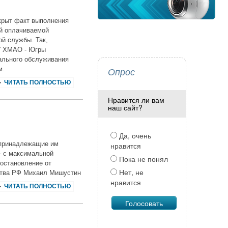
скрыт факт выполнения
й оплачиваемой
ой службы. Так,
У ХМАО - Югры
ального обслуживания
м.
Опрос
ЧИТАТЬ ПОЛНОСТЬЮ
Нравится ли вам
наш сайт?
Да, очень
 принадлежащие им
нравится
– с максимальной
Пока не понял
постановление от
Нет, не
ства РФ Михаил Мишустин
нравится
ЧИТАТЬ ПОЛНОСТЬЮ