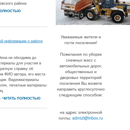
овского района
ПОЛНОСТЬЮ
Уважаемые жители и
ой информации о работе
гости поселения!
Пожелания по уборке
йона не обходима до
снежных масс с
териалы для участия в
автомобильных дорог,
раткую справку об
общественных и
ем ФИО автора, его места
дворовых территорий
ации. Видеоматериалы
поселения Вы можете
елях, печатные материалы
направить круглосуточно
иц
следующим способом:
ЧИТАТЬ ПОЛНОСТЬЮ
на адрес электронной
почты:
admizl@inbox.ru