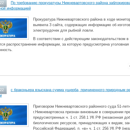
022
По требованию прокуратуры Нижневартовского района заблокирова
ной информацией
Прокуратура Нижневартовского района в ходе монито
выявила 3 сайта, содержащих информацию об изгото
электроудочек для рыбной ловли.
В соответствии с действующим законодательством в
тся распространение информации, за которую предусмотрена уголовная
нность.
022
с браконьера взыскана сумма ущерба, причиненного природным р
и
Приговором Нижневартовского районного суда 51-лет
г.Нижневартовска признан виновным в совершении пр
предусмотренных ч. 1 ст. 258.1 УК РФ (незаконная д
биологических ресурсов, принадлежащих к видам, за
Российской Федерации), п. «в» ч. 1 ст. 256 УК РФ (не