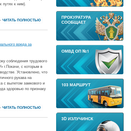
 путях к ним).
ПРОКУРАТУРА
ЧИТАТЬ ПОЛНОСТЬЮ
СООБЩАЕТ
рального вреда за
ОМВД ОП №1
рку соблюдения трудового
 г.Покачи, с которым в
водстве. Установлено, что
тичного рукава на
а с вылетом замкового и
103 МАРШРУТ
еда здоровью по признаку
ЧИТАТЬ ПОЛНОСТЬЮ
3D ИЗЛУЧИНСК