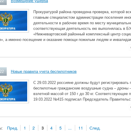
022
Возмещение ущерба
Прокуратурой района проведена проверка, которой в
главным специалистом администрации поселения ино
деятельности в рабочее время по месту муниципальн
соответствующая деятельность ею выполнялась в Б
«Нижневартовский районный комплексный центр соци
я», а именно посещение и оказание помощи пожилым людям и инвалида
022
Новые правила учета беспилотников
С 29.03.2022 россияне должны будут регистрировать
беспилотные гражданские воздушные судна – дроны 
взлетной массой от 150 г до 30 кг. Соответствующее 
19.03.2022 №415 подписал Председатель Правитель
ы:
Пред.
1
2
3
4
5
...
11
След.