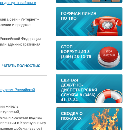
н доступ к сайтам с
ГОРЯЧАЯ ЛИНИЯ
ПО ТКО
ринга сети «Интернет»
влении и продаже
 Российской Федерации
 или административная
СТОП
КОРРУПЦИЯ 8
(3466) 28-13-75
ЧИТАТЬ ПОЛНОСТЬЮ
ЕДИНАЯ
ДЕЖУРНО-
ДИСПЕТЧЕРСКАЯ
есурсам Российской
СЛУЖБА 8 (3466)
41-13-34
ний житель
еступлений,
СВОДКА О
обыча и хранение водных
ПОЖАРАХ
несенным в Красную книгу
законная добыча (вылов)