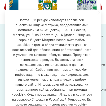
Настоящий ресурс использует сервис веб-
аналитики Яндекс Метрика, предоставляемый
компанией ООО «Яндекс», 119021, Россия,
Москва, ул. Льва Толстого, д. 16 (далее - Яндекс),
Администрация городского поселения Излучинск, ул.
сервис Яндекс Метрика использует файлы
Энергетиков, 6, пгт. Излучинск, Нижневартовский
создание сайта
«cookie» с целью сбора технических данных
район,
Ханты-Мансийский автономный округ-Югра
посетителей для обеспечения работоспособности
(Тюменская область), 628634
и улучшения качества обслуживания. Продолжая
Сетевое издание
https://www.gp-izluchinsk.ru
использовать ресурс, Вы автоматически
16+
соглашаетесь с использованием данных
Учредитель -
Администрация городского поселения
Излучинск
технологий. Собранная при помощи «cookie»
Главный редактор -
Бурич Денис Ярославович
информация не может идентифицировать вас,
Телефон/факс:
(3466) 28-13-77
, e-mail:
однако может помочь нам улучшить работу
admizl@rambler.ru
нашего сайта. Информация об использовании
Сетевое издание
https://www.gp-izluchinsk.ru
вами данного сайта, собранная при помощи
зарегистрировано Федеральной службой по надзору в
сфере связи,
«cookie», будет передаваться Яндексу и храниться
информационных технологий и массовых
на серверах Яндекса в Российской Федерации. Вы
коммуникаций (Роскомнадзор), регистрационный
можете отказаться от использования «cookie»,
номер СМИ