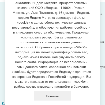
аналитики Яндекс Метрика, предоставляемый
компанией ООО «Яндекс», 119021, Россия,
Москва, ул. Льва Толстого, д. 16 (далее - Яндекс),
Администрация городского поселения Излучинск, ул.
сервис Яндекс Метрика использует файлы
Энергетиков, 6, пгт. Излучинск, Нижневартовский
создание сайта
«cookie» с целью сбора технических данных
район,
Ханты-Мансийский автономный округ-Югра
посетителей для обеспечения работоспособности
(Тюменская область), 628634
и улучшения качества обслуживания. Продолжая
Сетевое издание
https://www.gp-izluchinsk.ru
использовать ресурс, Вы автоматически
16+
соглашаетесь с использованием данных
Учредитель -
Администрация городского поселения
Излучинск
технологий. Собранная при помощи «cookie»
Главный редактор -
Бурич Денис Ярославович
информация не может идентифицировать вас,
Телефон/факс:
(3466) 28-13-77
, e-mail:
однако может помочь нам улучшить работу
admizl@rambler.ru
нашего сайта. Информация об использовании
Сетевое издание
https://www.gp-izluchinsk.ru
вами данного сайта, собранная при помощи
зарегистрировано Федеральной службой по надзору в
сфере связи,
«cookie», будет передаваться Яндексу и храниться
информационных технологий и массовых
на серверах Яндекса в Российской Федерации. Вы
коммуникаций (Роскомнадзор), регистрационный
можете отказаться от использования «cookie»,
номер СМИ
выбрав соответствующие настройки в браузере.
ЭЛ № ФС77-87353 от 27.04.2024
Политика оператора в отношении обработки
Понятно
персональных данных
Карта сайта
|
Добавить сайт в выбранное