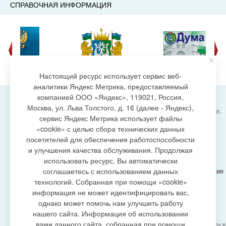
СПРАВОЧНАЯ ИНФОРМАЦИЯ
Настоящий ресурс использует сервис веб-
аналитики Яндекс Метрика, предоставляемый
компанией ООО «Яндекс», 119021, Россия,
Москва, ул. Льва Толстого, д. 16 (далее - Яндекс),
Администрация городского поселения Излучинск, ул.
сервис Яндекс Метрика использует файлы
Энергетиков, 6, пгт. Излучинск, Нижневартовский
создание сайта
«cookie» с целью сбора технических данных
район,
Ханты-Мансийский автономный округ-Югра
посетителей для обеспечения работоспособности
(Тюменская область), 628634
и улучшения качества обслуживания. Продолжая
Сетевое издание
https://www.gp-izluchinsk.ru
использовать ресурс, Вы автоматически
16+
соглашаетесь с использованием данных
Учредитель -
Администрация городского поселения
Излучинск
технологий. Собранная при помощи «cookie»
Главный редактор -
Бурич Денис Ярославович
информация не может идентифицировать вас,
Телефон/факс:
(3466) 28-13-77
, e-mail:
однако может помочь нам улучшить работу
admizl@rambler.ru
нашего сайта. Информация об использовании
Сетевое издание
https://www.gp-izluchinsk.ru
вами данного сайта, собранная при помощи
зарегистрировано Федеральной службой по надзору в