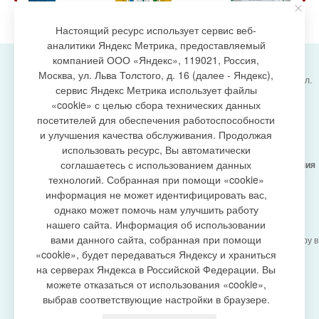
Настоящий ресурс использует сервис веб-
аналитики Яндекс Метрика, предоставляемый
компанией ООО «Яндекс», 119021, Россия,
Москва, ул. Льва Толстого, д. 16 (далее - Яндекс),
Администрация городского поселения Излучинск, ул.
сервис Яндекс Метрика использует файлы
Энергетиков, 6, пгт. Излучинск, Нижневартовский
создание сайта
«cookie» с целью сбора технических данных
район,
Ханты-Мансийский автономный округ-Югра
посетителей для обеспечения работоспособности
(Тюменская область), 628634
и улучшения качества обслуживания. Продолжая
Сетевое издание
https://www.gp-izluchinsk.ru
использовать ресурс, Вы автоматически
16+
соглашаетесь с использованием данных
Учредитель -
Администрация городского поселения
Излучинск
технологий. Собранная при помощи «cookie»
Главный редактор -
Бурич Денис Ярославович
информация не может идентифицировать вас,
Телефон/факс:
(3466) 28-13-77
, e-mail:
однако может помочь нам улучшить работу
admizl@rambler.ru
нашего сайта. Информация об использовании
Сетевое издание
https://www.gp-izluchinsk.ru
вами данного сайта, собранная при помощи
зарегистрировано Федеральной службой по надзору в
сфере связи,
«cookie», будет передаваться Яндексу и храниться
информационных технологий и массовых
на серверах Яндекса в Российской Федерации. Вы
коммуникаций (Роскомнадзор), регистрационный
можете отказаться от использования «cookie»,
номер СМИ
выбрав соответствующие настройки в браузере.
ЭЛ № ФС77-87353 от 27.04.2024