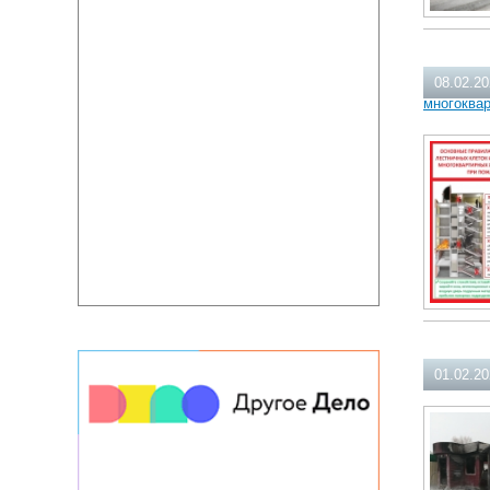
08.02.2
многоква
01.02.2