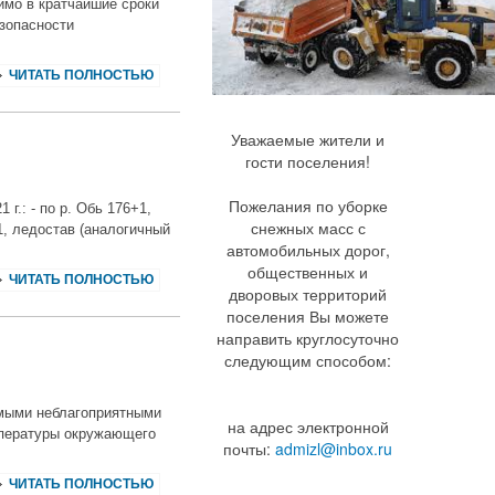
имо в кратчайшие сроки
езопасности
ЧИТАТЬ ПОЛНОСТЬЮ
Уважаемые жители и
гости поселения!
Пожелания по уборке
.: - по р. Обь 176+1,
снежных масс с
1, ледостав (аналогичный
автомобильных дорог,
общественных и
ЧИТАТЬ ПОЛНОСТЬЮ
дворовых территорий
поселения Вы можете
направить круглосуточно
следующим способом:
емыми неблагоприятными
на адрес электронной
пературы окружающего
почты:
admizl@inbox.ru
ЧИТАТЬ ПОЛНОСТЬЮ