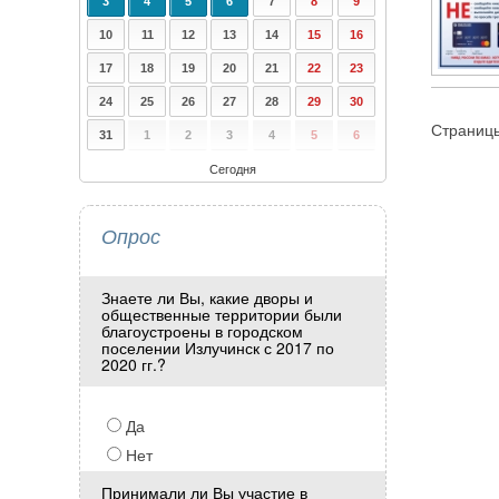
3
4
5
6
7
8
9
10
11
12
13
14
15
16
17
18
19
20
21
22
23
24
25
26
27
28
29
30
Страниц
31
1
2
3
4
5
6
Сегодня
Опрос
Знаете ли Вы, какие дворы и
общественные территории были
благоустроены в городском
поселении Излучинск с 2017 по
2020 гг.?
Да
Нет
Принимали ли Вы участие в