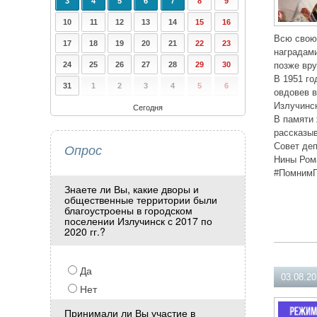
3
4
5
6
7
8
9
10
11
12
13
14
15
16
Всю свою 
17
18
19
20
21
22
23
наградами
24
25
26
27
28
29
30
позже вр
В 1951 го
31
1
2
3
4
5
6
овдовев в
Излучинс
Сегодня
В памяти 
рассказыв
Опрос
Совет деп
Нины Ром
#ПомнимГ
Знаете ли Вы, какие дворы и
общественные территории были
благоустроены в городском
поселении Излучинск с 2017 по
2020 гг.?
Да
03.08.2
Нет
Принимали ли Вы участие в