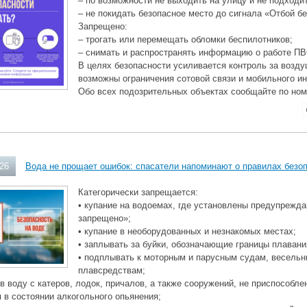
– по возможности не выходить на улицу и не подходит
– не покидать безопасное место до сигнала «Отбой б
Запрещено:
– трогать или перемещать обломки беспилотников;
– снимать и распространять информацию о работе ПВ
В целях безопасности усиливается контроль за возд
возможны ограничения сотовой связи и мобильного ин
Обо всех подозрительных объектах сообщайте по ном
026
Вода не прощает ошибок: спасатели напоминают о правилах безо
Категорически запрещается:
• купание на водоемах, где установлены предупрежд
запрещено»;
• купание в необорудованных и незнакомых местах;
• заплывать за буйки, обозначающие границы плавани
• подплывать к моторным и парусным судам, весель
плавсредствам;
 в воду с катеров, лодок, причалов, а также сооружений, не приспособле
я в состоянии алкогольного опьянения;