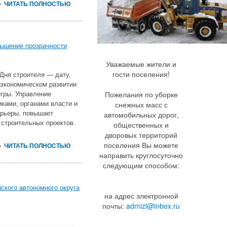
ЧИТАТЬ ПОЛНОСТЬЮ
вышение прозрачности
Уважаемые жители и
гости поселения!
 Дня строителя — дату,
‑экономическом развитии
Пожелания по уборке
гры. Управление
снежных масс с
ками, органами власти и
рьеры, повышает
автомобильных дорог,
строительных проектов.
общественных и
дворовых территорий
поселения Вы можете
ЧИТАТЬ ПОЛНОСТЬЮ
направить круглосуточно
следующим способом:
ского автономного округа
на адрес электронной
почты:
admizl@inbox.ru