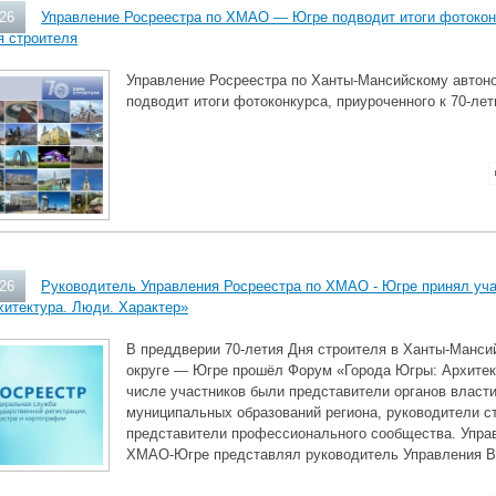
026
Управление Росреестра по ХМАО — Югре подводит итоги фотоконк
я строителя
Управление Росреестра по Ханты‑Мансийскому автон
подводит итоги фотоконкурса, приуроченного к 70‑ле
026
Руководитель Управления Росреестра по ХМАО - Югре принял уча
хитектура. Люди. Характер»
В преддверии 70‑летия Дня строителя в Ханты‑Манс
округе — Югре прошёл Форум «Города Югры: Архитек
числе участников были представители органов власти
муниципальных образований региона, руководители с
представители профессионального сообщества. Упра
ХМАО‑Югре представлял руководитель Управления В