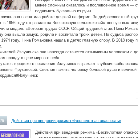
менее сложным оказалось и послевоенное время — с
поднимать буквально из руин.
жизнь она посвятила работе дояркой на ферме. За добросовестный труд
: в 1956 году отправили на Всесоюзную сельскохозяйственную выставку
учили медаль «Ветеран труда» СССР. Общий трудовой стаж Нины Романо
ду она вышла замуж, родила и воспитала троих детей. Но судьба распо
 1974 году, Нина Романовна нашла в детях главную опору. В 2018 году п
к.
жителей Излучинска она навсегда останется отзывчивым человеком с д
ал правду о цене мирного неба.
утатов городского поселения Излучинск выражает глубокие соболезнов
ановны Фрукаловой. Светлая память человеку большой души и великой
ордимся#Излучинск
026
Действия при введении режима «Беспилотная опасность»
Действия при введении режима «Беспилотная опаснос