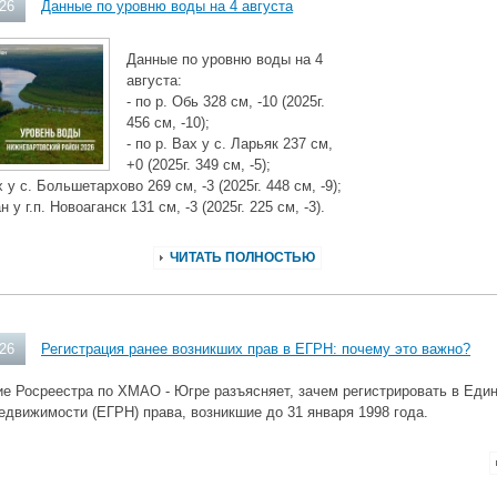
026
Данные по уровню воды на 4 августа
Данные по уровню воды на 4
августа:
- по р. Обь 328 см, -10 (2025г.
456 см, -10);
- по р. Вах у с. Ларьяк 237 см,
+0 (2025г. 349 см, -5);
х у с. Большетархово 269 см, -3 (2025г. 448 см, -9);
ан у г.п. Новоаганск 131 см, -3 (2025г. 225 см, -3).
ЧИТАТЬ ПОЛНОСТЬЮ
026
Регистрация ранее возникших прав в ЕГРН: почему это важно?
е Росреестра по ХМАО - Югре разъясняет, зачем регистрировать в Еди
едвижимости (ЕГРН) права, возникшие до 31 января 1998 года.