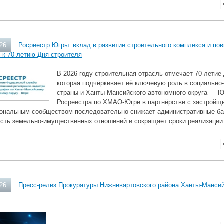
026
Росреестр Югры: вклад в развитие строительного комплекса и по
 к 70 летию Дня строителя
В 2026 году строительная отрасль отмечает 70‑летие
которая подчёркивает её ключевую роль в социально
страны и Ханты‑Мансийского автономного округа — Ю
Росреестра по ХМАО‑Югре в партнёрстве с застройщи
ональным сообществом последовательно снижает административные ба
ость земельно‑имущественных отношений и сокращает сроки реализации 
026
Пресс-релиз Прокуратуры Нижневартовского района Ханты-Мансий