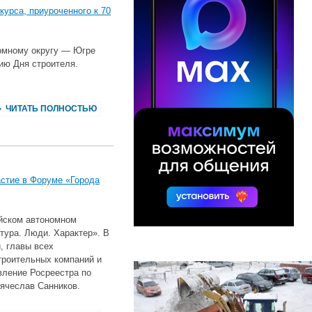
урса, приуроченного к 70
омному округу — Югре
тию Дня строителя.
ЧИТАТЬ ПОЛНОСТЬЮ
стие в Форуме «Города
ийском автономном
тура. Люди. Характер». В
, главы всех
троительных компаний и
вление Росреестра по
ячеслав Санников.