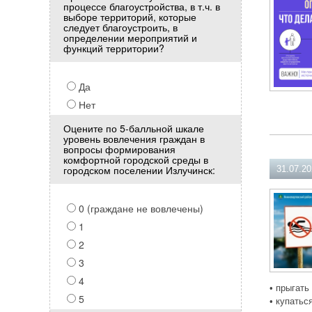
процессе благоустройства, в т.ч. в
выборе территорий, которые
следует благоустроить, в
определении мероприятий и
функций территории?
Да
Нет
Оцените по 5-балльной шкале
уровень вовлечения граждан в
вопросы формирования
комфортной городской среды в
городском поселении Излучинск:
31.07.2
0 (граждане не вовлечены)
1
2
3
4
• прыгать
5
• купатьс