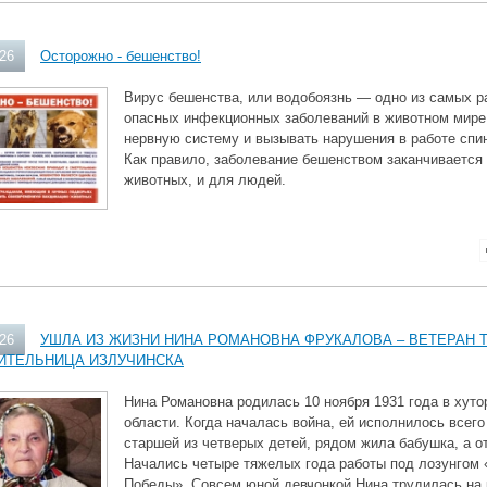
026
Осторожно - бешенство!
Вирус бешенства, или водобоязнь — одно из самых р
опасных инфекционных заболеваний в животном мире
нервную систему и вызывать нарушения в работе спин
Как правило, заболевание бешенством заканчивается
животных, и для людей.
026
УШЛА ИЗ ЖИЗНИ НИНА РОМАНОВНА ФРУКАЛОВА – ВЕТЕРАН 
ИТЕЛЬНИЦА ИЗЛУЧИНСКА
Нина Романовна родилась 10 ноября 1931 года в хут
области. Когда началась война, ей исполнилось всего
старшей из четверых детей, рядом жила бабушка, а о
Начались четыре тяжелых года работы под лозунгом 
Победы». Совсем юной девчонкой Нина трудилась на 