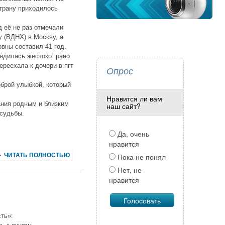
трану приходилось
 её не раз отмечали
 (ВДНХ) в Москву, а
вны составил 41 год.
рядилась жестоко: рано
ереехала к дочери в пгт
Опрос
оброй улыбкой, который
Нравится ли вам
ания родным и близким
наш сайт?
 судьбы.
Да, очень
нравится
ЧИТАТЬ ПОЛНОСТЬЮ
Пока не понял
Нет, не
нравится
ть»: