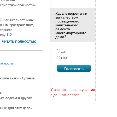
ь к окнам;
еспилотной опасности».
Удовлетворены ли
вы качеством
О или беспилотниках.
проведенного
капитального
ушным пространством,
ремонта
тернета.
многоквартирного
еру 112.
дома?
ЧИТАТЬ ПОЛНОСТЬЮ
Да
Нет
пасности
ающие знаки «Купание
У вас нет прав на участие
я;
в данном опросе.
ным лодкам и другим
нных для этих целей;