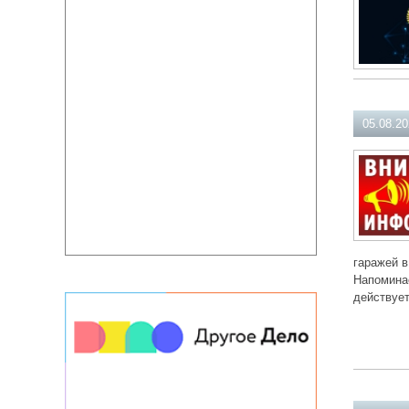
05.08.2
гаражей в
Напоминае
действует