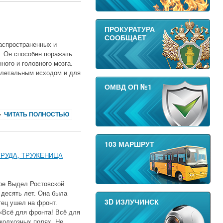
ПРОКУРАТУРА
СООБЩАЕТ
аспространенных и
. Он способен поражать
ного и головного мозга.
 летальным исходом и для
ОМВД ОП №1
ЧИТАТЬ ПОЛНОСТЬЮ
103 МАРШРУТ
ТРУДА, ТРУЖЕНИЦА
оре Выдел Ростовской
 десять лет. Она была
3D ИЗЛУЧИНСК
тец ушел на фронт.
«Всё для фронта! Всё для
колхозных полях. Не