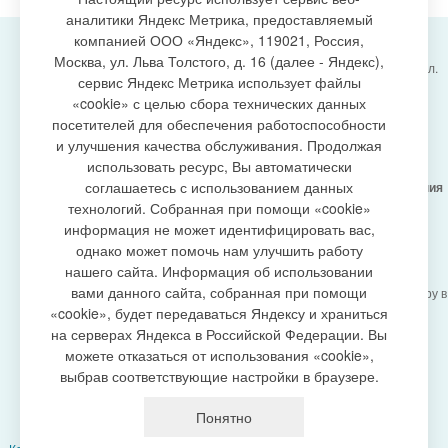
аналитики Яндекс Метрика, предоставляемый
компанией ООО «Яндекс», 119021, Россия,
Москва, ул. Льва Толстого, д. 16 (далее - Яндекс),
Администрация городского поселения Излучинск, ул.
сервис Яндекс Метрика использует файлы
Энергетиков, 6, пгт. Излучинск, Нижневартовский
создание сайта
«cookie» с целью сбора технических данных
район,
Ханты-Мансийский автономный округ-Югра
посетителей для обеспечения работоспособности
(Тюменская область), 628634
и улучшения качества обслуживания. Продолжая
Сетевое издание
https://www.gp-izluchinsk.ru
использовать ресурс, Вы автоматически
16+
соглашаетесь с использованием данных
Учредитель -
Администрация городского поселения
Излучинск
технологий. Собранная при помощи «cookie»
Главный редактор -
Бурич Денис Ярославович
информация не может идентифицировать вас,
Телефон/факс:
(3466) 28-13-77
, e-mail:
однако может помочь нам улучшить работу
admizl@rambler.ru
нашего сайта. Информация об использовании
Сетевое издание
https://www.gp-izluchinsk.ru
вами данного сайта, собранная при помощи
зарегистрировано Федеральной службой по надзору в
сфере связи,
«cookie», будет передаваться Яндексу и храниться
информационных технологий и массовых
на серверах Яндекса в Российской Федерации. Вы
коммуникаций (Роскомнадзор), регистрационный
можете отказаться от использования «cookie»,
номер СМИ
выбрав соответствующие настройки в браузере.
ЭЛ № ФС77-87353 от 27.04.2024
Политика оператора в отношении обработки
Понятно
персональных данных