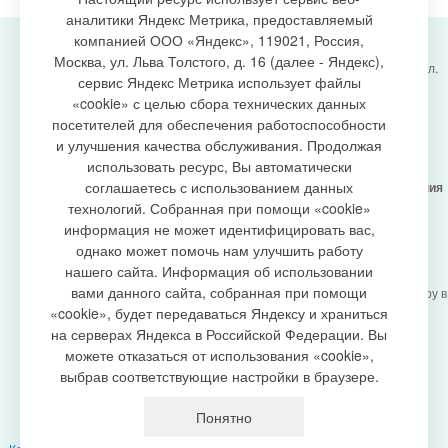
аналитики Яндекс Метрика, предоставляемый
компанией ООО «Яндекс», 119021, Россия,
Москва, ул. Льва Толстого, д. 16 (далее - Яндекс),
Администрация городского поселения Излучинск, ул.
сервис Яндекс Метрика использует файлы
Энергетиков, 6, пгт. Излучинск, Нижневартовский
создание сайта
«cookie» с целью сбора технических данных
район,
Ханты-Мансийский автономный округ-Югра
посетителей для обеспечения работоспособности
(Тюменская область), 628634
и улучшения качества обслуживания. Продолжая
Сетевое издание
https://www.gp-izluchinsk.ru
использовать ресурс, Вы автоматически
16+
соглашаетесь с использованием данных
Учредитель -
Администрация городского поселения
Излучинск
технологий. Собранная при помощи «cookie»
Главный редактор -
Бурич Денис Ярославович
информация не может идентифицировать вас,
Телефон/факс:
(3466) 28-13-77
, e-mail:
однако может помочь нам улучшить работу
admizl@rambler.ru
нашего сайта. Информация об использовании
Сетевое издание
https://www.gp-izluchinsk.ru
вами данного сайта, собранная при помощи
зарегистрировано Федеральной службой по надзору в
сфере связи,
«cookie», будет передаваться Яндексу и храниться
информационных технологий и массовых
на серверах Яндекса в Российской Федерации. Вы
коммуникаций (Роскомнадзор), регистрационный
можете отказаться от использования «cookie»,
номер СМИ
выбрав соответствующие настройки в браузере.
ЭЛ № ФС77-87353 от 27.04.2024
Политика оператора в отношении обработки
Понятно
персональных данных