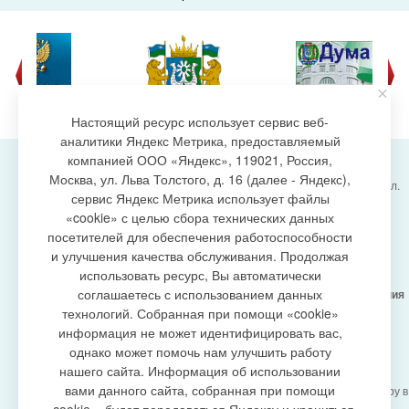
Настоящий ресурс использует сервис веб-
аналитики Яндекс Метрика, предоставляемый
компанией ООО «Яндекс», 119021, Россия,
Москва, ул. Льва Толстого, д. 16 (далее - Яндекс),
Администрация городского поселения Излучинск, ул.
сервис Яндекс Метрика использует файлы
Энергетиков, 6, пгт. Излучинск, Нижневартовский
создание сайта
«cookie» с целью сбора технических данных
район,
Ханты-Мансийский автономный округ-Югра
посетителей для обеспечения работоспособности
(Тюменская область), 628634
и улучшения качества обслуживания. Продолжая
Сетевое издание
https://www.gp-izluchinsk.ru
использовать ресурс, Вы автоматически
16+
соглашаетесь с использованием данных
Учредитель -
Администрация городского поселения
Излучинск
технологий. Собранная при помощи «cookie»
Главный редактор -
Бурич Денис Ярославович
информация не может идентифицировать вас,
Телефон/факс:
(3466) 28-13-77
, e-mail:
однако может помочь нам улучшить работу
admizl@rambler.ru
нашего сайта. Информация об использовании
Сетевое издание
https://www.gp-izluchinsk.ru
вами данного сайта, собранная при помощи
зарегистрировано Федеральной службой по надзору в
сфере связи,