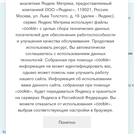
аналитики Яндекс Метрика, предоставляемый
компанией ООО «Яндекс», 119021, Россия,
Москва, ул. Льва Толстого, д. 16 (далее - Яндекс),
Администрация городского поселения Излучинск, ул.
сервис Яндекс Метрика использует файлы
Энергетиков, 6, пгт. Излучинск, Нижневартовский
создание сайта
«cookie» с целью сбора технических данных
район,
Ханты-Мансийский автономный округ-Югра
посетителей для обеспечения работоспособности
(Тюменская область), 628634
и улучшения качества обслуживания. Продолжая
Сетевое издание
https://www.gp-izluchinsk.ru
использовать ресурс, Вы автоматически
16+
соглашаетесь с использованием данных
Учредитель -
Администрация городского поселения
Излучинск
технологий. Собранная при помощи «cookie»
Главный редактор -
Бурич Денис Ярославович
информация не может идентифицировать вас,
Телефон/факс:
(3466) 28-13-77
, e-mail:
однако может помочь нам улучшить работу
admizl@rambler.ru
нашего сайта. Информация об использовании
Сетевое издание
https://www.gp-izluchinsk.ru
вами данного сайта, собранная при помощи
зарегистрировано Федеральной службой по надзору в
сфере связи,
«cookie», будет передаваться Яндексу и храниться
информационных технологий и массовых
на серверах Яндекса в Российской Федерации. Вы
коммуникаций (Роскомнадзор), регистрационный
можете отказаться от использования «cookie»,
номер СМИ
выбрав соответствующие настройки в браузере.
ЭЛ № ФС77-87353 от 27.04.2024
Политика оператора в отношении обработки
Понятно
персональных данных
Карта сайта
|
Добавить сайт в выбранное