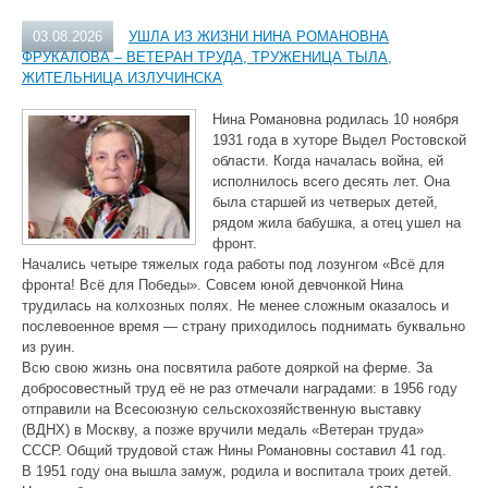
03.08.2026
УШЛА ИЗ ЖИЗНИ НИНА РОМАНОВНА
ФРУКАЛОВА – ВЕТЕРАН ТРУДА, ТРУЖЕНИЦА ТЫЛА,
ЖИТЕЛЬНИЦА ИЗЛУЧИНСКА
Нина Романовна родилась 10 ноября
1931 года в хуторе Выдел Ростовской
области. Когда началась война, ей
исполнилось всего десять лет. Она
была старшей из четверых детей,
рядом жила бабушка, а отец ушел на
фронт.
Начались четыре тяжелых года работы под лозунгом «Всё для
фронта! Всё для Победы». Совсем юной девчонкой Нина
трудилась на колхозных полях. Не менее сложным оказалось и
послевоенное время — страну приходилось поднимать буквально
из руин.
Всю свою жизнь она посвятила работе дояркой на ферме. За
добросовестный труд её не раз отмечали наградами: в 1956 году
отправили на Всесоюзную сельскохозяйственную выставку
(ВДНХ) в Москву, а позже вручили медаль «Ветеран труда»
СССР. Общий трудовой стаж Нины Романовны составил 41 год.
В 1951 году она вышла замуж, родила и воспитала троих детей.