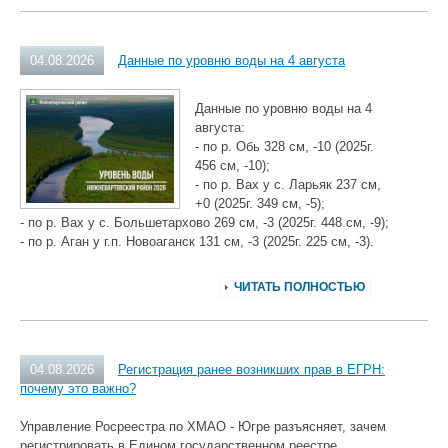
04.08.2026
Данные по уровню воды на 4 августа
Данные по уровню воды на 4
августа:
- по р. Обь 328 см, -10 (2025г.
456 см, -10);
- по р. Вах у с. Ларьяк 237 см,
+0 (2025г. 349 см, -5);
- по р. Вах у с. Большетархово 269 см, -3 (2025г. 448 см, -9);
- по р. Аган у г.п. Новоаганск 131 см, -3 (2025г. 225 см, -3).
ЧИТАТЬ ПОЛНОСТЬЮ
04.08.2026
Регистрация ранее возникших прав в ЕГРН:
почему это важно?
Управление Росреестра по ХМАО - Югре разъясняет, зачем
регистрировать в Едином государственном реестре