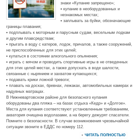
знаки «Купание запрещено»;
• купание в необорудованных и
незнакомых местах;
• заплывать за буйки, обозначающие
границы плавания;
• подплывать к моторным и парусным судам, весельным лодкам
и другим плавсредствам;
• прыгать в воду с катеров, лодок, причалов, а также сооружений,
не приспособленных для этих целей;
• купаться в состоянии алкогольного опьянения;
• играть с мячом и проводить спортивные игры в не отведенных
для этих целей местах, а также допускать в воде шалости,
связанные с нырянием и захватом купающихся;
• подавать крики ложной тревоги;
• плавать на досках, бревнах, лежаках, автомобильных камерах и
надувных матрацах.
В Нижневартовском районе для безопасного купания
оборудованы два пляжа – на базах отдыха «Кедр» и «Долгое».
Места для купания соответствуют установленным требованиям,
акватория очищена водолазами, а на берегу дежурят спасатели.
Помните о безопасности. В случае возникновения чрезвычайной
ситуации звоните в ЕДДС по номеру 112.
ЧИТАТЬ ПОЛНОСТЬЮ