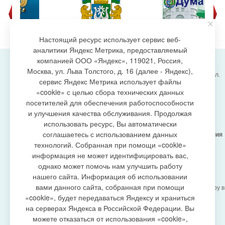
Настоящий ресурс использует сервис веб-
аналитики Яндекс Метрика, предоставляемый
компанией ООО «Яндекс», 119021, Россия,
Москва, ул. Льва Толстого, д. 16 (далее - Яндекс),
Администрация городского поселения Излучинск, ул.
сервис Яндекс Метрика использует файлы
Энергетиков, 6, пгт. Излучинск, Нижневартовский
создание сайта
«cookie» с целью сбора технических данных
район,
Ханты-Мансийский автономный округ-Югра
посетителей для обеспечения работоспособности
(Тюменская область), 628634
и улучшения качества обслуживания. Продолжая
Сетевое издание
https://www.gp-izluchinsk.ru
использовать ресурс, Вы автоматически
16+
соглашаетесь с использованием данных
Учредитель -
Администрация городского поселения
Излучинск
технологий. Собранная при помощи «cookie»
Главный редактор -
Бурич Денис Ярославович
информация не может идентифицировать вас,
Телефон/факс:
(3466) 28-13-77
, e-mail:
однако может помочь нам улучшить работу
admizl@rambler.ru
нашего сайта. Информация об использовании
Сетевое издание
https://www.gp-izluchinsk.ru
вами данного сайта, собранная при помощи
зарегистрировано Федеральной службой по надзору в
сфере связи,
«cookie», будет передаваться Яндексу и храниться
информационных технологий и массовых
на серверах Яндекса в Российской Федерации. Вы
коммуникаций (Роскомнадзор), регистрационный
можете отказаться от использования «cookie»,
номер СМИ