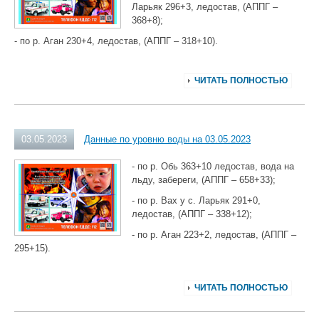
Ларьяк 296+3, ледостав, (АППГ –
368+8);
- по р. Аган 230+4, ледостав, (АППГ – 318+10).
ЧИТАТЬ ПОЛНОСТЬЮ
03.05.2023
Данные по уровню воды на 03.05.2023
- по р. Обь 363+10 ледостав, вода на
льду, забереги, (АППГ – 658+33);
- по р. Вах у с. Ларьяк 291+0,
ледостав, (АППГ – 338+12);
- по р. Аган 223+2, ледостав, (АППГ –
295+15).
ЧИТАТЬ ПОЛНОСТЬЮ