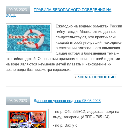
09.06.2023
ПРАВИЛА БЕЗОПАСНОГО ПОВЕДЕНИЯ НА
ВОДЕ
Ежегодно на водных объектах России
гибнут люди. Многолетние данные
свидетельствуют, что практически
каждый второй утонувший, находился
в состоянии алкогольного опьянения.
Самая острая и болезненная тема –
это гибель детей. Основными причинами происшествий с детьми
на воде являются неумение детей плавать и нахождение их
возле воды без присмотра взрослых.
ЧИТАТЬ ПОЛНОСТЬЮ
05.05.2023
Данные по уровню воды на 05.05.2023
- по р. Обь 386+12, ледостав, вода на
льду, забереги, (АППГ – 705+24);
- по р. Вах у с.