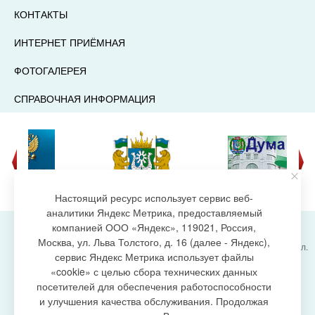
КОНТАКТЫ
ИНТЕРНЕТ ПРИЁМНАЯ
ФОТОГАЛЕРЕЯ
СПРАВОЧНАЯ ИНФОРМАЦИЯ
Настоящий ресурс использует сервис веб-
аналитики Яндекс Метрика, предоставляемый
компанией ООО «Яндекс», 119021, Россия,
Москва, ул. Льва Толстого, д. 16 (далее - Яндекс),
Администрация городского поселения Излучинск, ул.
сервис Яндекс Метрика использует файлы
Энергетиков, 6, пгт. Излучинск, Нижневартовский
создание сайта
«cookie» с целью сбора технических данных
район,
Ханты-Мансийский автономный округ-Югра
посетителей для обеспечения работоспособности
(Тюменская область), 628634
и улучшения качества обслуживания. Продолжая
Сетевое издание
https://www.gp-izluchinsk.ru