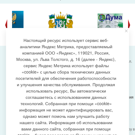
Настоящий ресурс использует сервис веб-
аналитики Яндекс Метрика, предоставляемый
компанией ООО «Яндекс», 119021, Россия,
Москва, ул. Льва Толстого, д. 16 (далее - Яндекс),
Администрация городского поселения Излучинск, ул.
сервис Яндекс Метрика использует файлы
Энергетиков, 6, пгт. Излучинск, Нижневартовский
создание сайта
«cookie» с целью сбора технических данных
район,
Ханты-Мансийский автономный округ-Югра
посетителей для обеспечения работоспособности
(Тюменская область), 628634
и улучшения качества обслуживания. Продолжая
Сетевое издание
https://www.gp-izluchinsk.ru
использовать ресурс, Вы автоматически
16+
соглашаетесь с использованием данных
Учредитель -
Администрация городского поселения
Излучинск
технологий. Собранная при помощи «cookie»
Главный редактор -
Бурич Денис Ярославович
информация не может идентифицировать вас,
Телефон/факс:
(3466) 28-13-77
, e-mail:
однако может помочь нам улучшить работу
admizl@rambler.ru
нашего сайта. Информация об использовании
Сетевое издание
https://www.gp-izluchinsk.ru
вами данного сайта, собранная при помощи
зарегистрировано Федеральной службой по надзору в
сфере связи,