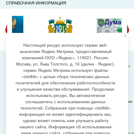
СПРАВОЧНАЯ ИНФОРМАЦИЯ
Настоящий ресурс использует сервис веб-
аналитики Яндекс Метрика, предоставляемый
компанией ООО «Яндекс», 119021, Россия,
Москва, ул. Льва Толстого, д. 16 (далее - Яндекс),
Администрация городского поселения Излучинск, ул.
сервис Яндекс Метрика использует файлы
Энергетиков, 6, пгт. Излучинск, Нижневартовский
создание сайта
«cookie» с целью сбора технических данных
район,
Ханты-Мансийский автономный округ-Югра
посетителей для обеспечения работоспособности
(Тюменская область), 628634
и улучшения качества обслуживания. Продолжая
Сетевое издание
https://www.gp-izluchinsk.ru
использовать ресурс, Вы автоматически
16+
соглашаетесь с использованием данных
Учредитель -
Администрация городского поселения
Излучинск
технологий. Собранная при помощи «cookie»
Главный редактор -
Бурич Денис Ярославович
информация не может идентифицировать вас,
Телефон/факс:
(3466) 28-13-77
, e-mail:
однако может помочь нам улучшить работу
admizl@rambler.ru
нашего сайта. Информация об использовании
Сетевое издание
https://www.gp-izluchinsk.ru
вами данного сайта, собранная при помощи
зарегистрировано Федеральной службой по надзору в