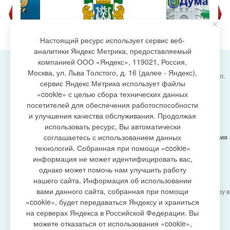
Настоящий ресурс использует сервис веб-
аналитики Яндекс Метрика, предоставляемый
компанией ООО «Яндекс», 119021, Россия,
Москва, ул. Льва Толстого, д. 16 (далее - Яндекс),
Администрация городского поселения Излучинск, ул.
сервис Яндекс Метрика использует файлы
Энергетиков, 6, пгт. Излучинск, Нижневартовский
создание сайта
«cookie» с целью сбора технических данных
район,
Ханты-Мансийский автономный округ-Югра
посетителей для обеспечения работоспособности
(Тюменская область), 628634
и улучшения качества обслуживания. Продолжая
Сетевое издание
https://www.gp-izluchinsk.ru
использовать ресурс, Вы автоматически
16+
соглашаетесь с использованием данных
Учредитель -
Администрация городского поселения
Излучинск
технологий. Собранная при помощи «cookie»
Главный редактор -
Бурич Денис Ярославович
информация не может идентифицировать вас,
Телефон/факс:
(3466) 28-13-77
, e-mail:
однако может помочь нам улучшить работу
admizl@rambler.ru
нашего сайта. Информация об использовании
Сетевое издание
https://www.gp-izluchinsk.ru
вами данного сайта, собранная при помощи
зарегистрировано Федеральной службой по надзору в
сфере связи,
«cookie», будет передаваться Яндексу и храниться
информационных технологий и массовых
на серверах Яндекса в Российской Федерации. Вы
коммуникаций (Роскомнадзор), регистрационный
можете отказаться от использования «cookie»,
номер СМИ