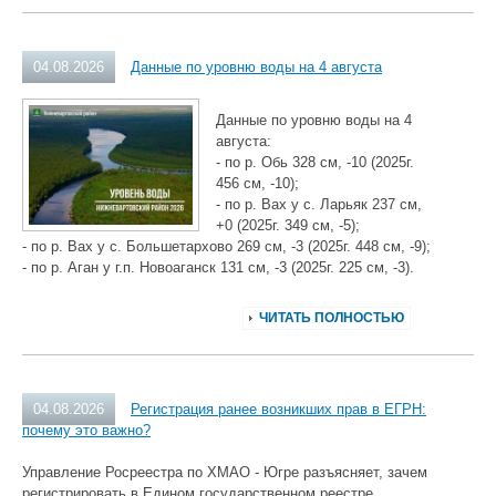
04.08.2026
Данные по уровню воды на 4 августа
Данные по уровню воды на 4
августа:
- по р. Обь 328 см, -10 (2025г.
456 см, -10);
- по р. Вах у с. Ларьяк 237 см,
+0 (2025г. 349 см, -5);
- по р. Вах у с. Большетархово 269 см, -3 (2025г. 448 см, -9);
- по р. Аган у г.п. Новоаганск 131 см, -3 (2025г. 225 см, -3).
ЧИТАТЬ ПОЛНОСТЬЮ
04.08.2026
Регистрация ранее возникших прав в ЕГРН:
почему это важно?
Управление Росреестра по ХМАО - Югре разъясняет, зачем
регистрировать в Едином государственном реестре