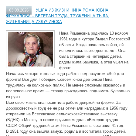
03.08.2026
УШЛА ИЗ ЖИЗНИ НИНА РОМАНОВНА
ФРУКАЛОВА – ВЕТЕРАН ТРУДА, ТРУЖЕНИЦА ТЫЛА,
ЖИТЕЛЬНИЦА ИЗЛУЧИНСКА
Нина Романовна родилась 10 ноября
1931 года в хуторе Выдел Ростовской
области. Когда началась война, ей
исполнилось всего десять лет. Она
была старшей из четверых детей,
рядом жила бабушка, а отец ушел на
фронт.
Начались четыре тяжелых года работы под лозунгом «Всё для
фронта! Всё для Победы». Совсем юной девчонкой Нина
трудилась на колхозных полях. Не менее сложным оказалось и
послевоенное время — страну приходилось поднимать буквально
из руин.
Всю свою жизнь она посвятила работе дояркой на ферме. За
добросовестный труд её не раз отмечали наградами: в 1956 году
отправили на Всесоюзную сельскохозяйственную выставку
(ВДНХ) в Москву, а позже вручили медаль «Ветеран труда»
СССР. Общий трудовой стаж Нины Романовны составил 41 год.
В 1951 году она вышла замуж, родила и воспитала троих детей.