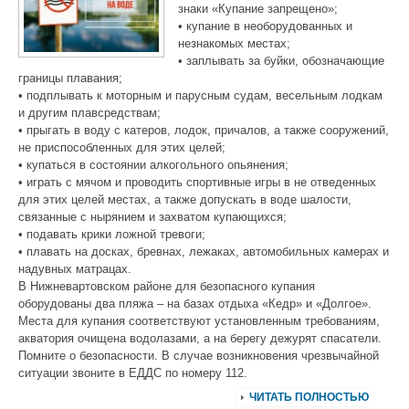
знаки «Купание запрещено»;
• купание в необорудованных и
незнакомых местах;
• заплывать за буйки, обозначающие
границы плавания;
• подплывать к моторным и парусным судам, весельным лодкам
и другим плавсредствам;
• прыгать в воду с катеров, лодок, причалов, а также сооружений,
не приспособленных для этих целей;
• купаться в состоянии алкогольного опьянения;
• играть с мячом и проводить спортивные игры в не отведенных
для этих целей местах, а также допускать в воде шалости,
связанные с нырянием и захватом купающихся;
• подавать крики ложной тревоги;
• плавать на досках, бревнах, лежаках, автомобильных камерах и
надувных матрацах.
В Нижневартовском районе для безопасного купания
оборудованы два пляжа – на базах отдыха «Кедр» и «Долгое».
Места для купания соответствуют установленным требованиям,
акватория очищена водолазами, а на берегу дежурят спасатели.
Помните о безопасности. В случае возникновения чрезвычайной
ситуации звоните в ЕДДС по номеру 112.
ЧИТАТЬ ПОЛНОСТЬЮ