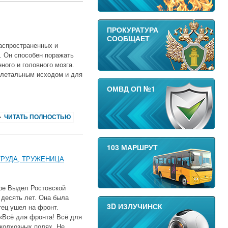
ПРОКУРАТУРА
СООБЩАЕТ
аспространенных и
. Он способен поражать
ного и головного мозга.
 летальным исходом и для
ОМВД ОП №1
ЧИТАТЬ ПОЛНОСТЬЮ
103 МАРШРУТ
ТРУДА, ТРУЖЕНИЦА
оре Выдел Ростовской
 десять лет. Она была
3D ИЗЛУЧИНСК
тец ушел на фронт.
«Всё для фронта! Всё для
колхозных полях. Не