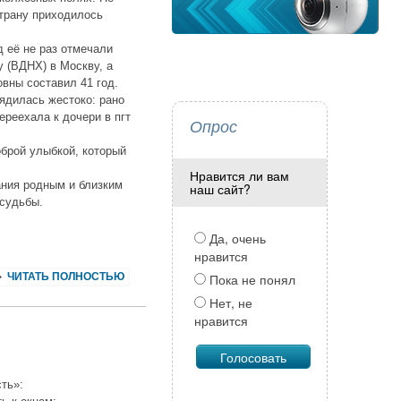
трану приходилось
 её не раз отмечали
 (ВДНХ) в Москву, а
вны составил 41 год.
рядилась жестоко: рано
ереехала к дочери в пгт
Опрос
оброй улыбкой, который
Нравится ли вам
ания родным и близким
наш сайт?
 судьбы.
Да, очень
нравится
ЧИТАТЬ ПОЛНОСТЬЮ
Пока не понял
Нет, не
нравится
ть»: