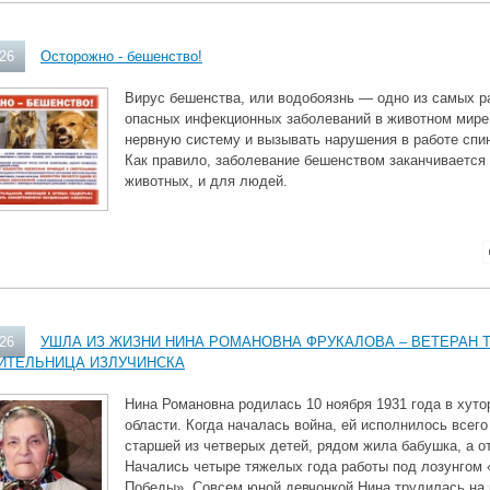
026
Осторожно - бешенство!
Вирус бешенства, или водобоязнь — одно из самых р
опасных инфекционных заболеваний в животном мире
нервную систему и вызывать нарушения в работе спин
Как правило, заболевание бешенством заканчивается
животных, и для людей.
026
УШЛА ИЗ ЖИЗНИ НИНА РОМАНОВНА ФРУКАЛОВА – ВЕТЕРАН 
ИТЕЛЬНИЦА ИЗЛУЧИНСКА
Нина Романовна родилась 10 ноября 1931 года в хут
области. Когда началась война, ей исполнилось всего
старшей из четверых детей, рядом жила бабушка, а о
Начались четыре тяжелых года работы под лозунгом 
Победы». Совсем юной девчонкой Нина трудилась на 