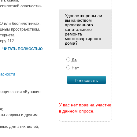
ь к окнам;
еспилотной опасности».
Удовлетворены ли
вы качеством
О или беспилотниках.
проведенного
капитального
ушным пространством,
ремонта
тернета.
многоквартирного
еру 112.
дома?
ЧИТАТЬ ПОЛНОСТЬЮ
Да
Нет
пасности
ающие знаки «Купание
У вас нет прав на участие
я;
в данном опросе.
ным лодкам и другим
нных для этих целей;