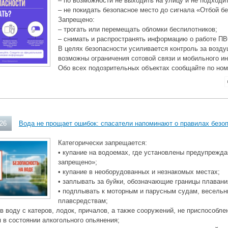
– по возможности не выходить на улицу и не подходит
– не покидать безопасное место до сигнала «Отбой б
Запрещено:
– трогать или перемещать обломки беспилотников;
– снимать и распространять информацию о работе ПВ
В целях безопасности усиливается контроль за возд
возможны ограничения сотовой связи и мобильного ин
Обо всех подозрительных объектах сообщайте по ном
026
Вода не прощает ошибок: спасатели напоминают о правилах безо
Категорически запрещается:
• купание на водоемах, где установлены предупрежд
запрещено»;
• купание в необорудованных и незнакомых местах;
• заплывать за буйки, обозначающие границы плавани
• подплывать к моторным и парусным судам, весель
плавсредствам;
 в воду с катеров, лодок, причалов, а также сооружений, не приспособле
я в состоянии алкогольного опьянения;