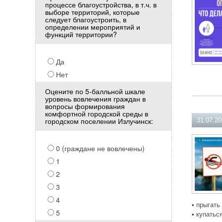
процессе благоустройства, в т.ч. в
выборе территорий, которые
следует благоустроить, в
определении мероприятий и
функций территории?
Да
Нет
Оцените по 5-балльной шкале
уровень вовлечения граждан в
вопросы формирования
комфортной городской среды в
городском поселении Излучинск:
31.07.2
0 (граждане не вовлечены)
1
2
3
4
• прыгать
5
• купатьс