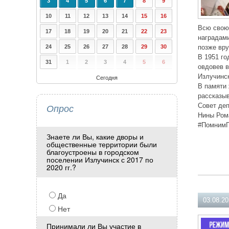
3
4
5
6
7
8
9
10
11
12
13
14
15
16
Всю свою 
17
18
19
20
21
22
23
наградами
24
25
26
27
28
29
30
позже вр
В 1951 го
31
1
2
3
4
5
6
овдовев в
Излучинс
Сегодня
В памяти 
рассказыв
Опрос
Совет деп
Нины Ром
#ПомнимГ
Знаете ли Вы, какие дворы и
общественные территории были
благоустроены в городском
поселении Излучинск с 2017 по
2020 гг.?
Да
03.08.2
Нет
Принимали ли Вы участие в