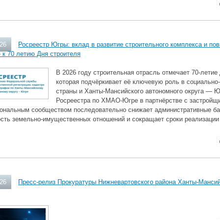
026
Росреестр Югры: вклад в развитие строительного комплекса и по
 к 70 летию Дня строителя
В 2026 году строительная отрасль отмечает 70‑летие
которая подчёркивает её ключевую роль в социально
страны и Ханты‑Мансийского автономного округа — Ю
Росреестра по ХМАО‑Югре в партнёрстве с застройщи
ональным сообществом последовательно снижает административные ба
ость земельно‑имущественных отношений и сокращает сроки реализации 
026
Пресс-релиз Прокуратуры Нижневартовского района Ханты-Мансий