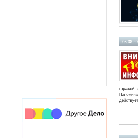
05.08.2
гаражей в
Напоминае
действует