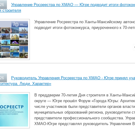
026
Управление Росреестра по ХМАО — Югре подводит итоги фотоконк
я строителя
Управление Росреестра по Ханты‑Мансийскому автон
подводит итоги фотоконкурса, приуроченного к 70‑ле
026
Руководитель Управления Росреестра по ХМАО - Югре принял уча
хитектура. Люди. Характер»
В преддверии 70‑летия Дня строителя в Ханты‑Манс
округе — Югре прошёл Форум «Города Югры: Архитек
числе участников были представители органов власти
муниципальных образований региона, руководители с
представители профессионального сообщества. Упра
ХМАО‑Югре представлял руководитель Управления В