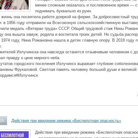
менее сложным оказалось и послевоенное время — с
поднимать буквально из руин.
жизнь она посвятила работе дояркой на ферме. За добросовестный труд
: в 1956 году отправили на Всесоюзную сельскохозяйственную выставку
учили медаль «Ветеран труда» СССР. Общий трудовой стаж Нины Романо
ду она вышла замуж, родила и воспитала троих детей. Но судьба распо
 1974 году, Нина Романовна нашла в детях главную опору. В 2018 году п
к.
жителей Излучинска она навсегда останется отзывчивым человеком с д
ал правду о цене мирного неба.
утатов городского поселения Излучинск выражает глубокие соболезнов
ановны Фрукаловой. Светлая память человеку большой души и великой
ордимся#Излучинск
026
Действия при введении режима «Беспилотная опасность»
Действия при введении режима «Беспилотная опаснос