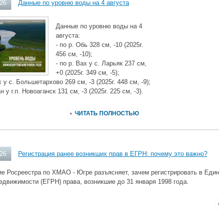
026
Данные по уровню воды на 4 августа
Данные по уровню воды на 4
августа:
- по р. Обь 328 см, -10 (2025г.
456 см, -10);
- по р. Вах у с. Ларьяк 237 см,
+0 (2025г. 349 см, -5);
х у с. Большетархово 269 см, -3 (2025г. 448 см, -9);
ан у г.п. Новоаганск 131 см, -3 (2025г. 225 см, -3).
ЧИТАТЬ ПОЛНОСТЬЮ
026
Регистрация ранее возникших прав в ЕГРН: почему это важно?
е Росреестра по ХМАО - Югре разъясняет, зачем регистрировать в Еди
едвижимости (ЕГРН) права, возникшие до 31 января 1998 года.