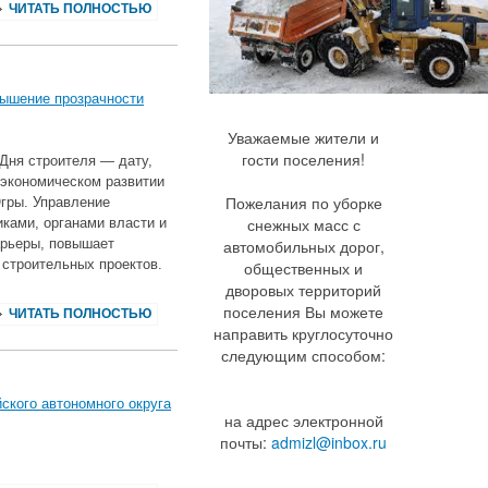
ЧИТАТЬ ПОЛНОСТЬЮ
вышение прозрачности
Уважаемые жители и
гости поселения!
 Дня строителя — дату,
‑экономическом развитии
Пожелания по уборке
гры. Управление
снежных масс с
ками, органами власти и
рьеры, повышает
автомобильных дорог,
строительных проектов.
общественных и
дворовых территорий
поселения Вы можете
ЧИТАТЬ ПОЛНОСТЬЮ
направить круглосуточно
следующим способом:
ского автономного округа
на адрес электронной
почты:
admizl@inbox.ru