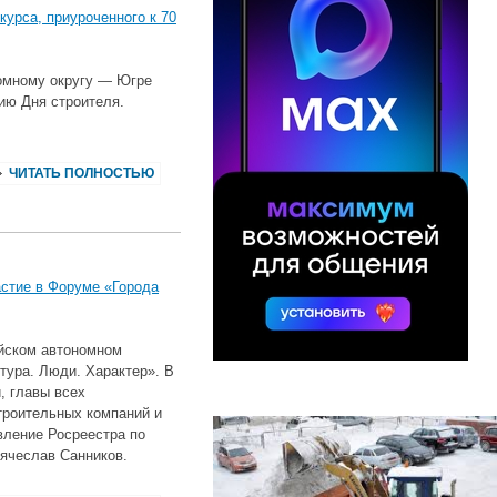
урса, приуроченного к 70
омному округу — Югре
тию Дня строителя.
ЧИТАТЬ ПОЛНОСТЬЮ
стие в Форуме «Города
ийском автономном
тура. Люди. Характер». В
, главы всех
троительных компаний и
вление Росреестра по
ячеслав Санников.