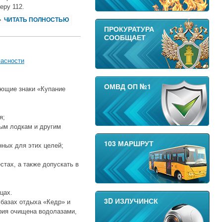
еру 112.
ЧИТАТЬ ПОЛНОСТЬЮ
ПРОКУРАТУРА
СООБЩАЕТ
пасности
ОМВД ОП №1
ающие знаки «Купание
я;
ным лодкам и другим
103 МАРШРУТ
нных для этих целей;
стах, а также допускать в
цах.
3D ИЗЛУЧИНСК
 базах отдыха «Кедр» и
рия очищена водолазами,