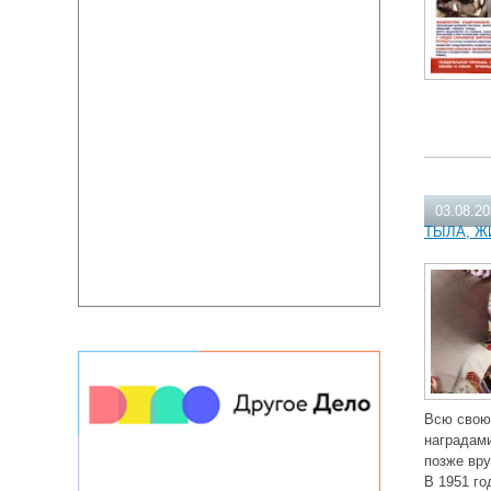
03.08.2
ТЫЛА, Ж
Всю свою 
наградами
позже вр
В 1951 го