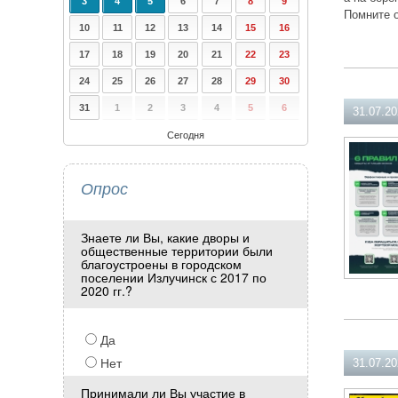
3
4
5
6
7
8
9
Помните о
10
11
12
13
14
15
16
17
18
19
20
21
22
23
24
25
26
27
28
29
30
31
1
2
3
4
5
6
31.07.2
Сегодня
Опрос
Знаете ли Вы, какие дворы и
общественные территории были
благоустроены в городском
поселении Излучинск с 2017 по
2020 гг.?
Да
Нет
31.07.2
Принимали ли Вы участие в