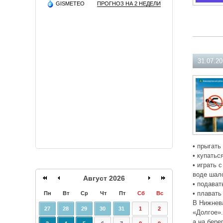
GISMETEO
ПРОГНОЗ НА 2 НЕДЕЛИ
31.07.2
• прыгать
• купатьс
• играть 
воде шал
Август 2026
• подават
• плавать
Пн
Вт
Ср
Чт
Пт
Сб
Вс
В Нижнева
27
28
29
30
31
1
2
«Долгое».
а на бере