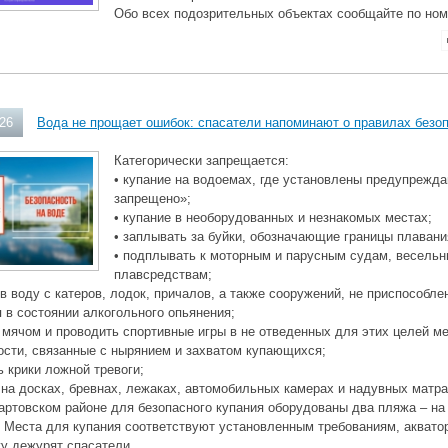
Обо всех подозрительных объектах сообщайте по ном
026
Вода не прощает ошибок: спасатели напоминают о правилах безо
Категорически запрещается:
• купание на водоемах, где установлены предупрежд
запрещено»;
• купание в необорудованных и незнакомых местах;
• заплывать за буйки, обозначающие границы плавани
• подплывать к моторным и парусным судам, весель
плавсредствам;
 в воду с катеров, лодок, причалов, а также сооружений, не приспособле
я в состоянии алкогольного опьянения;
с мячом и проводить спортивные игры в не отведенных для этих целей ме
ости, связанные с нырянием и захватом купающихся;
ь крики ложной тревоги;
 на досках, бревнах, лежаках, автомобильных камерах и надувных матра
ртовском районе для безопасного купания оборудованы два пляжа – на
 Места для купания соответствуют установленным требованиям, аквато
гу дежурят спасатели.