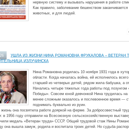
нервную систему и вызывать нарушения в работе спин
Как правило, заболевание бешенством заканчивается
животных, и для людей.
026
УШЛА ИЗ ЖИЗНИ НИНА РОМАНОВНА ФРУКАЛОВА – ВЕТЕРАН 
ИТЕЛЬНИЦА ИЗЛУЧИНСКА
Нина Романовна родилась 10 ноября 1931 года в хут
области. Когда началась война, ей исполнилось всего
старшей из четверых детей, рядом жила бабушка, а о
Начались четыре тяжелых года работы под лозунгом 
Победы». Совсем юной девчонкой Нина трудилась на 
менее сложным оказалось и послевоенное время — с
поднимать буквально из руин.
жизнь она посвятила работе дояркой на ферме. За добросовестный труд
: в 1956 году отправили на Всесоюзную сельскохозяйственную выставку
учили медаль «Ветеран труда» СССР. Общий трудовой стаж Нины Романо
ду она вышла замуж, родила и воспитала троих детей. Но судьба распо