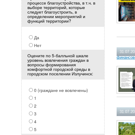
процессе благоустройства, в т.ч. в
выборе территорий, которые
следует благоустроить, в
определении мероприятий и
функций территории?
Да
Нет
31.07.2
Оцените по 5-балльной шкале
финансов
уровень вовлечения граждан в
вопросы формирования
комфортной городской среды в
городском поселении Излучинск:
0 (граждане не вовлечены)
1
2
31.07.2
3
4
5