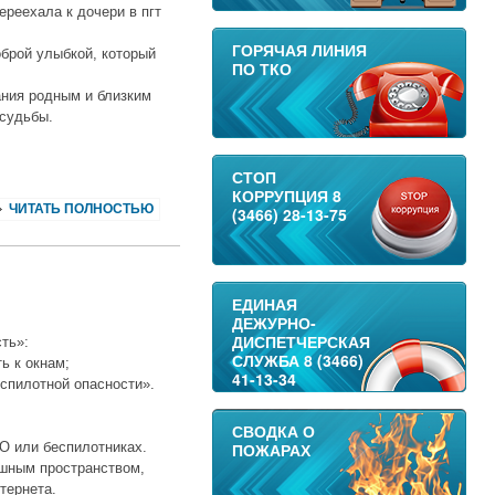
ереехала к дочери в пгт
ГОРЯЧАЯ ЛИНИЯ
оброй улыбкой, который
ПО ТКО
ания родным и близким
 судьбы.
СТОП
КОРРУПЦИЯ 8
ЧИТАТЬ ПОЛНОСТЬЮ
(3466) 28-13-75
ЕДИНАЯ
ДЕЖУРНО-
ДИСПЕТЧЕРСКАЯ
ть»:
СЛУЖБА 8 (3466)
ь к окнам;
41-13-34
еспилотной опасности».
СВОДКА О
О или беспилотниках.
ПОЖАРАХ
ушным пространством,
тернета.