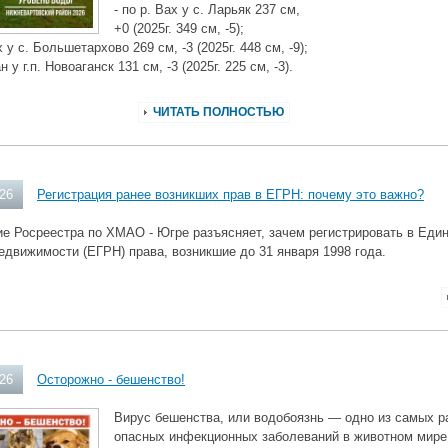
- по р. Вах у с. Ларьяк 237 см,
+0 (2025г. 349 см, -5);
х у с. Большетархово 269 см, -3 (2025г. 448 см, -9);
ан у г.п. Новоаганск 131 см, -3 (2025г. 225 см, -3).
ЧИТАТЬ ПОЛНОСТЬЮ
026
Регистрация ранее возникших прав в ЕГРН: почему это важно?
е Росреестра по ХМАО - Югре разъясняет, зачем регистрировать в Еди
едвижимости (ЕГРН) права, возникшие до 31 января 1998 года.
026
Осторожно - бешенство!
Вирус бешенства, или водобоязнь — одно из самых р
опасных инфекционных заболеваний в животном мире