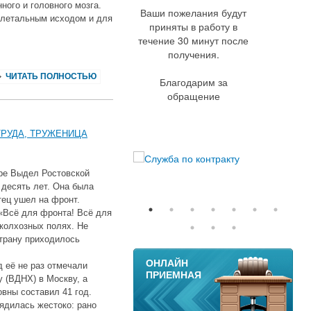
ного и головного мозга.
Ваши пожелания будут
 летальным исходом и для
приняты в работу в
течение 30 минут после
получения.
ЧИТАТЬ ПОЛНОСТЬЮ
Благодарим за
обращение
ТРУДА, ТРУЖЕНИЦА
оре Выдел Ростовской
 десять лет. Она была
тец ушел на фронт.
«Всё для фронта! Всё для
колхозных полях. Не
трану приходилось
11
ОНЛАЙН
 её не раз отмечали
ПРИЕМНАЯ
 (ВДНХ) в Москву, а
вны составил 41 год.
рядилась жестоко: рано