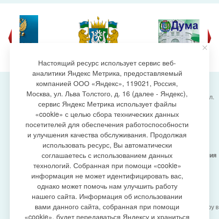
Настоящий ресурс использует сервис веб-
аналитики Яндекс Метрика, предоставляемый
компанией ООО «Яндекс», 119021, Россия,
Москва, ул. Льва Толстого, д. 16 (далее - Яндекс),
Администрация городского поселения Излучинск, ул.
сервис Яндекс Метрика использует файлы
Энергетиков, 6, пгт. Излучинск, Нижневартовский
создание сайта
«cookie» с целью сбора технических данных
район,
Ханты-Мансийский автономный округ-Югра
посетителей для обеспечения работоспособности
(Тюменская область), 628634
и улучшения качества обслуживания. Продолжая
Сетевое издание
https://www.gp-izluchinsk.ru
использовать ресурс, Вы автоматически
16+
соглашаетесь с использованием данных
Учредитель -
Администрация городского поселения
Излучинск
технологий. Собранная при помощи «cookie»
Главный редактор -
Бурич Денис Ярославович
информация не может идентифицировать вас,
Телефон/факс:
(3466) 28-13-77
, e-mail:
однако может помочь нам улучшить работу
admizl@rambler.ru
нашего сайта. Информация об использовании
Сетевое издание
https://www.gp-izluchinsk.ru
вами данного сайта, собранная при помощи
зарегистрировано Федеральной службой по надзору в
сфере связи,
«cookie», будет передаваться Яндексу и храниться