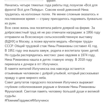
фронт.
Начались четыре тяжелых года работы под лозунгом «Всё для
фронта! Всё для Победы». Совсем юной девчонкой Нина
трудилась на колхозных полях. Не менее сложным оказалось и
послевоенное время — страну приходилось поднимать буквально
из руин.
Всю свою жизнь она посвятила работе дояркой на ферме. За
добросовестный труд её не раз отмечали наградами: в 1956 году
отправили на Всесоюзную сельскохозяйственную выставку
(ВДНХ) в Москву, а позже вручили медаль «Ветеран труда»
СССР. Общий трудовой стаж Нины Романовны составил 41 год.
В 1951 году она вышла замуж, родила и воспитала троих детей.
Но судьба распорядилась жестоко: рано овдовев в 1974 году,
Нина Романовна нашла в детях главную опору. В 2018 году
переехала к дочери в пгт Излучинск.
В памяти жителей Излучинска она навсегда останется
отзывчивым человеком с доброй улыбкой, который рассказывал
правду о цене мирного неба.
Совет депутатов городского поселения Излучинск выражает
глубокие соболезнования родным и близким Нины Романовны
Фрукаловой. Светлая память человеку большой души и великой
судьбы.
#ПомнимГордимся#Излучинск