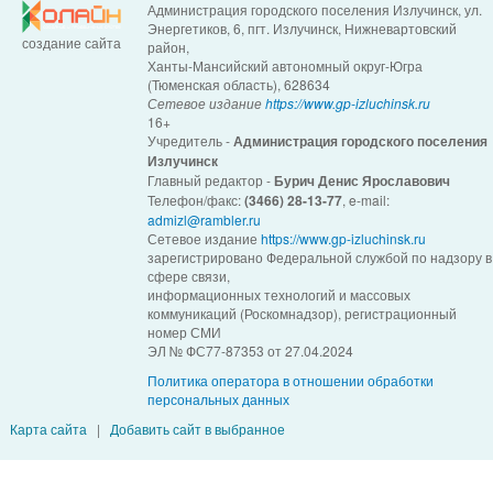
Администрация городского поселения Излучинск, ул.
Энергетиков, 6, пгт. Излучинск, Нижневартовский
создание сайта
район,
Ханты-Мансийский автономный округ-Югра
(Тюменская область), 628634
Сетевое издание
https://www.gp-izluchinsk.ru
16+
Учредитель -
Администрация городского поселения
Излучинск
Главный редактор -
Бурич Денис Ярославович
Телефон/факс:
(3466) 28-13-77
, e-mail:
admizl@rambler.ru
Сетевое издание
https://www.gp-izluchinsk.ru
зарегистрировано Федеральной службой по надзору в
сфере связи,
информационных технологий и массовых
коммуникаций (Роскомнадзор), регистрационный
номер СМИ
ЭЛ № ФС77-87353 от 27.04.2024
Политика оператора в отношении обработки
персональных данных
Карта сайта
|
Добавить сайт в выбранное