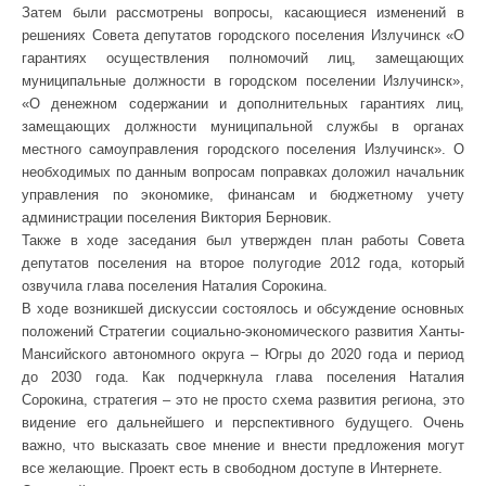
Затем были рассмотрены вопросы, касающиеся изменений в
решениях Совета депутатов городского поселения Излучинск «О
гарантиях осуществления полномочий лиц, замещающих
муниципальные должности в городском поселении Излучинск»,
«О денежном содержании и дополнительных гарантиях лиц,
замещающих должности муниципальной службы в органах
местного самоуправления городского поселения Излучинск». О
необходимых по данным вопросам поправках доложил начальник
управления по экономике, финансам и бюджетному учету
администрации поселения Виктория Берновик.
Также в ходе заседания был утвержден план работы Совета
депутатов поселения на второе полугодие 2012 года, который
озвучила глава поселения Наталия Сорокина.
В ходе возникшей дискуссии состоялось и обсуждение основных
положений Стратегии социально-экономического развития Ханты-
Мансийского автономного округа – Югры до 2020 года и период
до 2030 года. Как подчеркнула глава поселения Наталия
Сорокина, стратегия – это не просто схема развития региона, это
видение его дальнейшего и перспективного будущего. Очень
важно, что высказать свое мнение и внести предложения могут
все желающие. Проект есть в свободном доступе в Интернете.