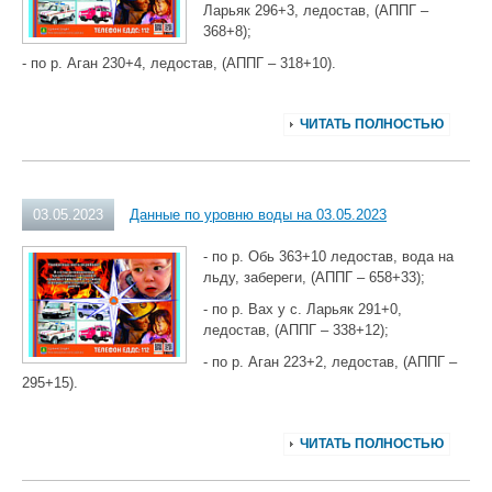
Ларьяк 296+3, ледостав, (АППГ –
368+8);
- по р. Аган 230+4, ледостав, (АППГ – 318+10).
ЧИТАТЬ ПОЛНОСТЬЮ
03.05.2023
Данные по уровню воды на 03.05.2023
- по р. Обь 363+10 ледостав, вода на
льду, забереги, (АППГ – 658+33);
- по р. Вах у с. Ларьяк 291+0,
ледостав, (АППГ – 338+12);
- по р. Аган 223+2, ледостав, (АППГ –
295+15).
ЧИТАТЬ ПОЛНОСТЬЮ