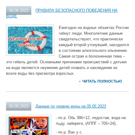
09.06.2023
ПРАВИЛА БЕЗОПАСНОГО ПОВЕДЕНИЯ НА
ВОДЕ
Ежегодно на водных объектах России
гибнут люди. Многолетние данные
свидетельствуют, что практически
каждый второй утонувший, находился
в состоянии алкогольного опьянения.
Самая острая и болезненная тема –
это гибель детей. Основными причинами происшествий с детьми
на воде являются неумение детей плавать и нахождение их
возле воды без присмотра взрослых.
ЧИТАТЬ ПОЛНОСТЬЮ
05.05.2023
Данные по уровню воды на 05.05.2023
- по р. Обь 386+12, ледостав, вода на
льду, забереги, (АППГ – 705+24);
- по р. Вах у с.