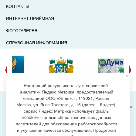
КОНТАКТЫ
ИНТЕРНЕТ ПРИЁМНАЯ
ФОТОГАЛЕРЕЯ
СПРАВОЧНАЯ ИНФОРМАЦИЯ
Настоящий ресурс использует сервис веб-
аналитики Яндекс Метрика, предоставляемый
компанией ООО «Яндекс», 119021, Россия,
Москва, ул. Льва Толстого, д. 16 (далее - Яндекс),
Администрация городского поселения Излучинск, ул.
сервис Яндекс Метрика использует файлы
Энергетиков, 6, пгт. Излучинск, Нижневартовский
создание сайта
«cookie» с целью сбора технических данных
район,
Ханты-Мансийский автономный округ-Югра
посетителей для обеспечения работоспособности
(Тюменская область), 628634
и улучшения качества обслуживания. Продолжая
Сетевое издание
https://www.gp-izluchinsk.ru