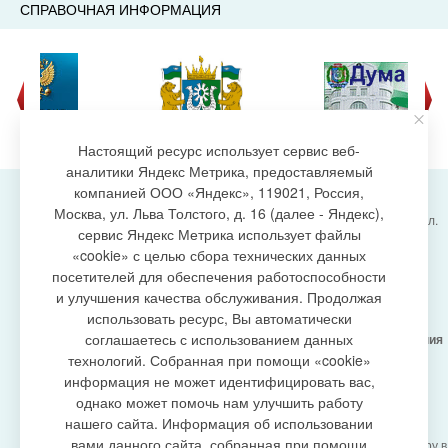
СПРАВОЧНАЯ ИНФОРМАЦИЯ
Настоящий ресурс использует сервис веб-
аналитики Яндекс Метрика, предоставляемый
компанией ООО «Яндекс», 119021, Россия,
Москва, ул. Льва Толстого, д. 16 (далее - Яндекс),
Администрация городского поселения Излучинск, ул.
сервис Яндекс Метрика использует файлы
Энергетиков, 6, пгт. Излучинск, Нижневартовский
создание сайта
«cookie» с целью сбора технических данных
район,
Ханты-Мансийский автономный округ-Югра
посетителей для обеспечения работоспособности
(Тюменская область), 628634
и улучшения качества обслуживания. Продолжая
Сетевое издание
https://www.gp-izluchinsk.ru
использовать ресурс, Вы автоматически
16+
соглашаетесь с использованием данных
Учредитель -
Администрация городского поселения
Излучинск
технологий. Собранная при помощи «cookie»
Главный редактор -
Бурич Денис Ярославович
информация не может идентифицировать вас,
Телефон/факс:
(3466) 28-13-77
, e-mail:
однако может помочь нам улучшить работу
admizl@rambler.ru
нашего сайта. Информация об использовании
Сетевое издание
https://www.gp-izluchinsk.ru
вами данного сайта, собранная при помощи
зарегистрировано Федеральной службой по надзору в