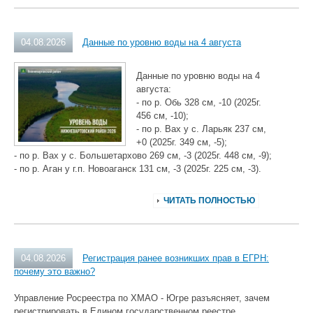
04.08.2026
Данные по уровню воды на 4 августа
Данные по уровню воды на 4
августа:
- по р. Обь 328 см, -10 (2025г.
456 см, -10);
- по р. Вах у с. Ларьяк 237 см,
+0 (2025г. 349 см, -5);
- по р. Вах у с. Большетархово 269 см, -3 (2025г. 448 см, -9);
- по р. Аган у г.п. Новоаганск 131 см, -3 (2025г. 225 см, -3).
ЧИТАТЬ ПОЛНОСТЬЮ
04.08.2026
Регистрация ранее возникших прав в ЕГРН:
почему это важно?
Управление Росреестра по ХМАО - Югре разъясняет, зачем
регистрировать в Едином государственном реестре