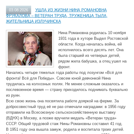
03.08.2026
УШЛА ИЗ ЖИЗНИ НИНА РОМАНОВНА
ФРУКАЛОВА – ВЕТЕРАН ТРУДА, ТРУЖЕНИЦА ТЫЛА,
ЖИТЕЛЬНИЦА ИЗЛУЧИНСКА
Нина Романовна родилась 10 ноября
1931 года в хуторе Выдел Ростовской
области. Когда началась война, ей
исполнилось всего десять лет. Она
была старшей из четверых детей,
рядом жила бабушка, а отец ушел на
фронт.
Начались четыре тяжелых года работы под лозунгом «Всё для
фронта! Всё для Победы». Совсем юной девчонкой Нина
трудилась на колхозных полях. Не менее сложным оказалось и
послевоенное время — страну приходилось поднимать буквально
из руин.
Всю свою жизнь она посвятила работе дояркой на ферме. За
добросовестный труд её не раз отмечали наградами: в 1956 году
отправили на Всесоюзную сельскохозяйственную выставку
(ВДНХ) в Москву, а позже вручили медаль «Ветеран труда»
СССР. Общий трудовой стаж Нины Романовны составил 41 год.
В 1951 году она вышла замуж, родила и воспитала троих детей.