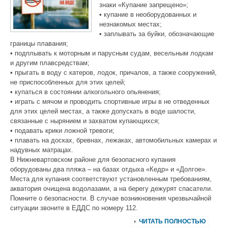
знаки «Купание запрещено»;
• купание в необорудованных и
незнакомых местах;
• заплывать за буйки, обозначающие
границы плавания;
• подплывать к моторным и парусным судам, весельным лодкам
и другим плавсредствам;
• прыгать в воду с катеров, лодок, причалов, а также сооружений,
не приспособленных для этих целей;
• купаться в состоянии алкогольного опьянения;
• играть с мячом и проводить спортивные игры в не отведенных
для этих целей местах, а также допускать в воде шалости,
связанные с нырянием и захватом купающихся;
• подавать крики ложной тревоги;
• плавать на досках, бревнах, лежаках, автомобильных камерах и
надувных матрацах.
В Нижневартовском районе для безопасного купания
оборудованы два пляжа – на базах отдыха «Кедр» и «Долгое».
Места для купания соответствуют установленным требованиям,
акватория очищена водолазами, а на берегу дежурят спасатели.
Помните о безопасности. В случае возникновения чрезвычайной
ситуации звоните в ЕДДС по номеру 112.
ЧИТАТЬ ПОЛНОСТЬЮ