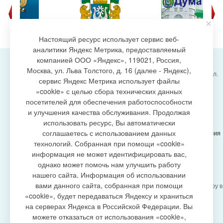
Настоящий ресурс использует сервис веб-
аналитики Яндекс Метрика, предоставляемый
компанией ООО «Яндекс», 119021, Россия,
Москва, ул. Льва Толстого, д. 16 (далее - Яндекс),
Администрация городского поселения Излучинск, ул.
сервис Яндекс Метрика использует файлы
Энергетиков, 6, пгт. Излучинск, Нижневартовский
создание сайта
«cookie» с целью сбора технических данных
район,
Ханты-Мансийский автономный округ-Югра
посетителей для обеспечения работоспособности
(Тюменская область), 628634
и улучшения качества обслуживания. Продолжая
Сетевое издание
https://www.gp-izluchinsk.ru
использовать ресурс, Вы автоматически
16+
соглашаетесь с использованием данных
Учредитель -
Администрация городского поселения
Излучинск
технологий. Собранная при помощи «cookie»
Главный редактор -
Бурич Денис Ярославович
информация не может идентифицировать вас,
Телефон/факс:
(3466) 28-13-77
, e-mail:
однако может помочь нам улучшить работу
admizl@rambler.ru
нашего сайта. Информация об использовании
Сетевое издание
https://www.gp-izluchinsk.ru
вами данного сайта, собранная при помощи
зарегистрировано Федеральной службой по надзору в
сфере связи,
«cookie», будет передаваться Яндексу и храниться
информационных технологий и массовых
на серверах Яндекса в Российской Федерации. Вы
коммуникаций (Роскомнадзор), регистрационный
можете отказаться от использования «cookie»,
номер СМИ