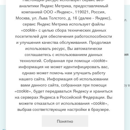
аналитики Яндекс Метрика, предоставляемый
компанией ООО «Яндекс», 119021, Россия,
Москва, ул. Льва Толстого, д. 16 (далее - Яндекс),
Администрация городского поселения Излучинск, ул.
сервис Яндекс Метрика использует файлы
Энергетиков, 6, пгт. Излучинск, Нижневартовский
создание сайта
«cookie» с целью сбора технических данных
район,
Ханты-Мансийский автономный округ-Югра
посетителей для обеспечения работоспособности
(Тюменская область), 628634
и улучшения качества обслуживания. Продолжая
Сетевое издание
https://www.gp-izluchinsk.ru
использовать ресурс, Вы автоматически
16+
соглашаетесь с использованием данных
Учредитель -
Администрация городского поселения
Излучинск
технологий. Собранная при помощи «cookie»
Главный редактор -
Бурич Денис Ярославович
информация не может идентифицировать вас,
Телефон/факс:
(3466) 28-13-77
, e-mail:
однако может помочь нам улучшить работу
admizl@rambler.ru
нашего сайта. Информация об использовании
Сетевое издание
https://www.gp-izluchinsk.ru
вами данного сайта, собранная при помощи
зарегистрировано Федеральной службой по надзору в
сфере связи,
«cookie», будет передаваться Яндексу и храниться
информационных технологий и массовых
на серверах Яндекса в Российской Федерации. Вы
коммуникаций (Роскомнадзор), регистрационный
можете отказаться от использования «cookie»,
номер СМИ
выбрав соответствующие настройки в браузере.
ЭЛ № ФС77-87353 от 27.04.2024
Политика оператора в отношении обработки
Понятно
персональных данных