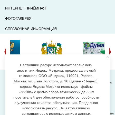
ИНТЕРНЕТ ПРИЁМНАЯ
ФОТОГАЛЕРЕЯ
СПРАВОЧНАЯ ИНФОРМАЦИЯ
Настоящий ресурс использует сервис веб-
аналитики Яндекс Метрика, предоставляемый
компанией ООО «Яндекс», 119021, Россия,
Москва, ул. Льва Толстого, д. 16 (далее - Яндекс),
Администрация городского поселения Излучинск, ул.
сервис Яндекс Метрика использует файлы
Энергетиков, 6, пгт. Излучинск, Нижневартовский
создание сайта
«cookie» с целью сбора технических данных
район,
Ханты-Мансийский автономный округ-Югра
посетителей для обеспечения работоспособности
(Тюменская область), 628634
и улучшения качества обслуживания. Продолжая
Сетевое издание
https://www.gp-izluchinsk.ru
использовать ресурс, Вы автоматически
16+
соглашаетесь с использованием данных
Учредитель -
Администрация городского поселения