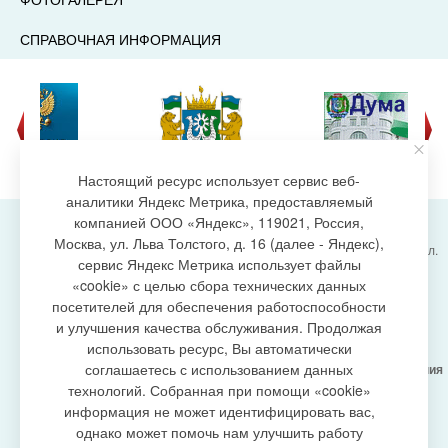
СПРАВОЧНАЯ ИНФОРМАЦИЯ
Настоящий ресурс использует сервис веб-
аналитики Яндекс Метрика, предоставляемый
компанией ООО «Яндекс», 119021, Россия,
Москва, ул. Льва Толстого, д. 16 (далее - Яндекс),
Администрация городского поселения Излучинск, ул.
сервис Яндекс Метрика использует файлы
Энергетиков, 6, пгт. Излучинск, Нижневартовский
создание сайта
«cookie» с целью сбора технических данных
район,
Ханты-Мансийский автономный округ-Югра
посетителей для обеспечения работоспособности
(Тюменская область), 628634
и улучшения качества обслуживания. Продолжая
Сетевое издание
https://www.gp-izluchinsk.ru
использовать ресурс, Вы автоматически
16+
соглашаетесь с использованием данных
Учредитель -
Администрация городского поселения
Излучинск
технологий. Собранная при помощи «cookie»
Главный редактор -
Бурич Денис Ярославович
информация не может идентифицировать вас,
Телефон/факс:
(3466) 28-13-77
, e-mail:
однако может помочь нам улучшить работу
admizl@rambler.ru